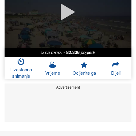
5
na mreži
-
82.336
pogledi
Uzastopno
Vrijeme
Ocijenite ga
Dijeli
snimanje
Advertisement