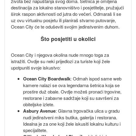
života bez napuštanja svog doma. Šetnica je omiljena
destinacija za lokalno stanovništvo i posjetitelje, pružajući
širok raspon aktivnosti od jutra do večeri. Odmaraš li se
uz ovu virtualnu posjetu ili planiraš stvarno putovanje,
Ocean City će te oduševiti svojim jedinstvenim duhom.
Što posjetiti u okolici
Ocean City i njegova okolina nude mnogo toga za
istražiti. Ovdje su neki prijedlozi za turiste koji žele
upotpuniti svoje iskustvo:
Ocean City Boardwalk
: Odmah ispod same web
kamere nalazi se ova legendarna šetnica koja se
prostire duž obale. Ovdje možeš pronaći trgovine,
restorane i zabavne sadržaje koji su savršeni za
obiteljske izlete.
Asbury Avenue
: Glavna trgovačka ulica u gradu
nudi jedinstveni miks butika, galerija i restorana.
Idealna je za one koji žele iskusiti lokalnu kulturu i
specijalitete.