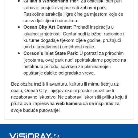
Gillian's Wonderland Pier
: Za obiteljski dan pun
zabave, posjeti ovaj poznati zabavni park.
Raskošne atrakcije i igre čine ga mjestom koje će
se svidjeti djeci i odraslima.
Ocean City Art Center
: Pronađi inspiraciju u
lokalnoj umjetnosti. Centar nudi izložbe, radionice i
kulturne događaje tijekom cijele godine, pružajući
uvid u kreativnost i umjetnost regije.
Corson's Inlet State Park
: U potrazi za prirodnim
ljepotama, ovaj park nudi spektakularne poglede na
netaknutu prirodu, savršen za planinarenje i
opuštanje daleko od gradske vreve.
Bez obzira tražiš li avanturu, kulturu ili mirnu šetnju uz
obalu, Ocean City i njegov okolni prostor pružit će ti
nezaboravno iskustvo. Ne zaboravi iskoristiti priliku koju ti
pruža ova impresivna
web kamera
da se inspiriraš za
svoje buduće putovanje!
S.r.l.