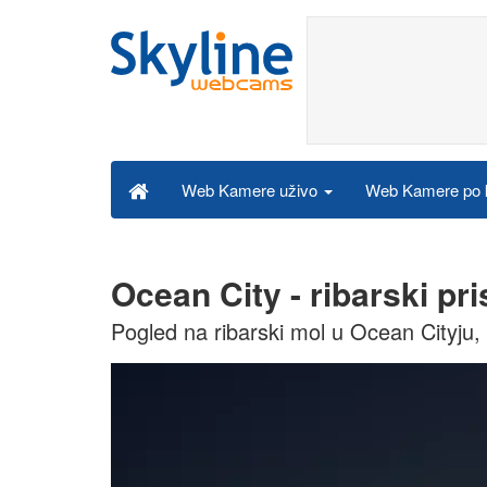
Web Kamere po k
Web Kamere uživo
Ocean City - ribarski pr
Pogled na ribarski mol u Ocean Cityju