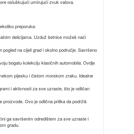
 more osluškujući umirujući zvuk valova.
nekoliko preporuka:
lokalnim delicijama. Uzduž šetnice možeš naći
ogled na cijeli grad i okolno područje. Savršeno
 svoju bogatu kolekciju klasičnih automobila. Ovdje
 mekom pijesku i čistom morskom zraku. Idealne
rami i aktivnosti za sve uzraste, što je odličan
 proizvode. Ovo je odlična prilika da podržiš
čini ga savršenim odredištem za sve uzraste i
nom gradu.