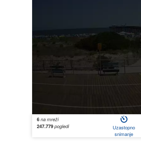
6
na mreži
247.779
pogledi
Uzastopno
snimanje