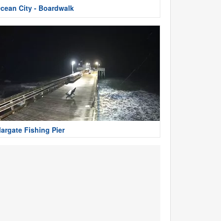
cean City - Boardwalk
argate Fishing Pier