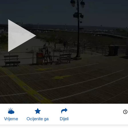
Vrijeme
Ocijenite ga
Dijeli