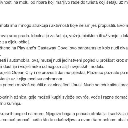
tivnosti na molu, od ribara koji marljivo rade do turista koji šetaju uz
 mola ima mnogo atrakcija i aktivnosti koje ne smiješ propustiti. Evo 
avo srce grada. Idealna je za šetnju, vožnju biciklom ili uživanje u 
za cijelu obitelj.
teno na Playland's Castaway Cove, ovo panoramsko kolo nudi divan p
.
ijesti i automobila, ovaj muzej nudi jedinstveni pogled u prošlost kroz
dustrije i vidjeti neke od najpoznatijih svjetskih modela.
jetiti Ocean City i ne provesti dan na pijesku. Plaže su poznate po
uštanje uz knjigu pod suncobranom.
rirodu možeš naučiti o lokalnoj flori i fauni. Nude se edukativni prog
kalnih tržnica, gdje možeš kupiti svježe povrće, voće i razne domaće
lnu kuhinju.
krasnih pogled na more. Njegova bogata ponuda atrakcija i sadržaja 
 sigurno ćeš pronaći nešto što te oduševljava u ovom šarmantnom obal