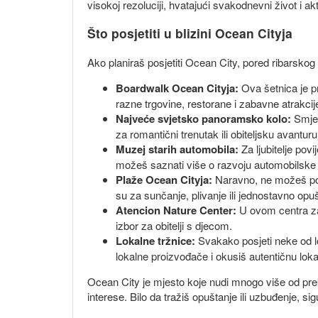
visokoj rezoluciji, hvatajući svakodnevni život i ak
Što posjetiti u blizini Ocean Cityja
Ako planiraš posjetiti Ocean City, pored ribarskog
Boardwalk Ocean Cityja:
Ova šetnica je pr
razne trgovine, restorane i zabavne atrakcije 
Najveće svjetsko panoramsko kolo:
Smješ
za romantični trenutak ili obiteljsku avanturu
Muzej starih automobila:
Za ljubitelje pov
možeš saznati više o razvoju automobilske in
Plaže Ocean Cityja:
Naravno, ne možeš pos
su za sunčanje, plivanje ili jednostavno op
Atencion Nature Center:
U ovom centra za p
izbor za obitelji s djecom.
Lokalne tržnice:
Svakako posjeti neke od lo
lokalne proizvođače i okusiš autentičnu loka
Ocean City je mjesto koje nudi mnogo više od pre
interese. Bilo da tražiš opuštanje ili uzbuđenje,