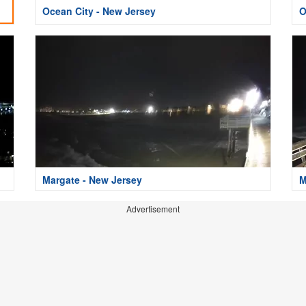
Ocean City - New Jersey
O
Margate - New Jersey
M
Advertisement