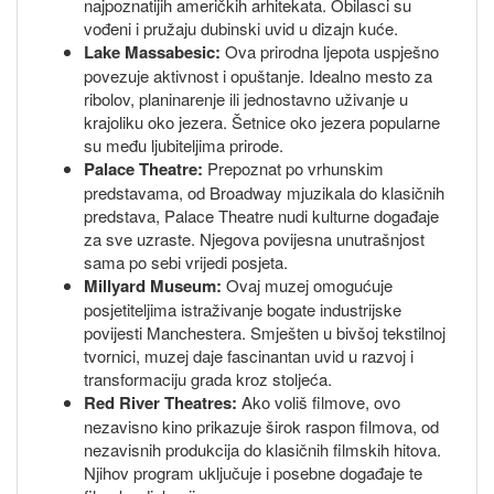
najpoznatijih američkih arhitekata. Obilasci su
vođeni i pružaju dubinski uvid u dizajn kuće.
Lake Massabesic:
Ova prirodna ljepota uspješno
povezuje aktivnost i opuštanje. Idealno mesto za
ribolov, planinarenje ili jednostavno uživanje u
krajoliku oko jezera. Šetnice oko jezera popularne
su među ljubiteljima prirode.
Palace Theatre:
Prepoznat po vrhunskim
predstavama, od Broadway mjuzikala do klasičnih
predstava, Palace Theatre nudi kulturne događaje
za sve uzraste. Njegova povijesna unutrašnjost
sama po sebi vrijedi posjeta.
Millyard Museum:
Ovaj muzej omogućuje
posjetiteljima istraživanje bogate industrijske
povijesti Manchestera. Smješten u bivšoj tekstilnoj
tvornici, muzej daje fascinantan uvid u razvoj i
transformaciju grada kroz stoljeća.
Red River Theatres:
Ako voliš filmove, ovo
nezavisno kino prikazuje širok raspon filmova, od
nezavisnih produkcija do klasičnih filmskih hitova.
Njihov program uključuje i posebne događaje te