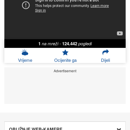
1
na mreži
-
124.442
pogledi
Vrijeme
Ocijenite ga
Dijeli
Advertisement
OBLIŽNJE WEB-KAMERE