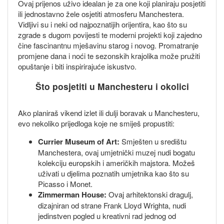
Ovaj prijenos uživo idealan je za one koji planiraju posjetiti
ili jednostavno žele osjetiti atmosferu Manchestera.
Vidljivi su i neki od najpoznatijih orijentira, kao što su
zgrade s dugom povijesti te moderni projekti koji zajedno
čine fascinantnu mješavinu starog i novog. Promatranje
promjene dana i noći te sezonskih krajolika može pružiti
opuštanje i biti inspirirajuće iskustvo.
Što posjetiti u Manchesteru i okolici
Ako planiraš vikend izlet ili dulji boravak u Manchesteru,
evo nekoliko prijedloga koje ne smiješ propustiti:
Currier Museum of Art:
Smješten u središtu
Manchestera, ovaj umjetnički muzej nudi bogatu
kolekciju europskih i američkih majstora. Možeš
uživati u djelima poznatih umjetnika kao što su
Picasso i Monet.
Zimmerman House:
Ovaj arhitektonski dragulj,
dizajniran od strane Frank Lloyd Wrighta, nudi
jedinstven pogled u kreativni rad jednog od