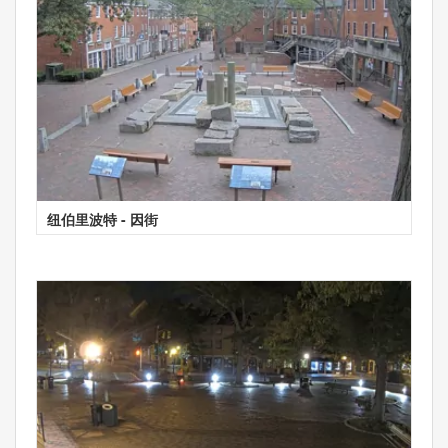
纽伯里波特 - 因街