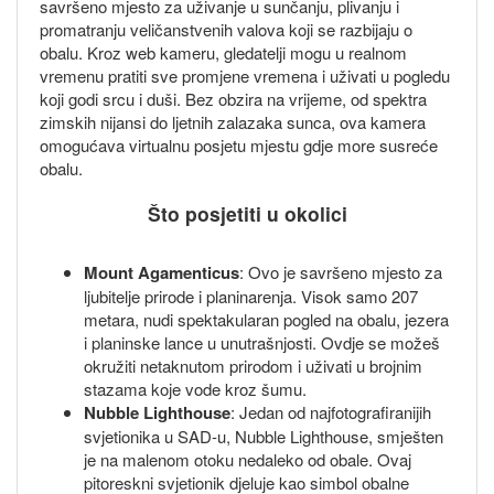
savršeno mjesto za uživanje u sunčanju, plivanju i
promatranju veličanstvenih valova koji se razbijaju o
obalu. Kroz web kameru, gledatelji mogu u realnom
vremenu pratiti sve promjene vremena i uživati u pogledu
koji godi srcu i duši. Bez obzira na vrijeme, od spektra
zimskih nijansi do ljetnih zalazaka sunca, ova kamera
omogućava virtualnu posjetu mjestu gdje more susreće
obalu.
Što posjetiti u okolici
Mount Agamenticus
: Ovo je savršeno mjesto za
ljubitelje prirode i planinarenja. Visok samo 207
metara, nudi spektakularan pogled na obalu, jezera
i planinske lance u unutrašnjosti. Ovdje se možeš
okružiti netaknutom prirodom i uživati u brojnim
stazama koje vode kroz šumu.
Nubble Lighthouse
: Jedan od najfotografiranijih
svjetionika u SAD-u, Nubble Lighthouse, smješten
je na malenom otoku nedaleko od obale. Ovaj
pitoreskni svjetionik djeluje kao simbol obalne