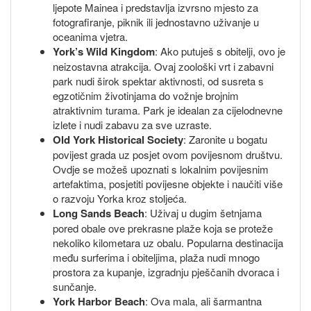
ljepote Mainea i predstavlja izvrsno mjesto za
fotografiranje, piknik ili jednostavno uživanje u
oceanima vjetra.
York’s Wild Kingdom
: Ako putuješ s obitelji, ovo je
neizostavna atrakcija. Ovaj zoološki vrt i zabavni
park nudi širok spektar aktivnosti, od susreta s
egzotičnim životinjama do vožnje brojnim
atraktivnim turama. Park je idealan za cijelodnevne
izlete i nudi zabavu za sve uzraste.
Old York Historical Society
: Zaronite u bogatu
povijest grada uz posjet ovom povijesnom društvu.
Ovdje se možeš upoznati s lokalnim povijesnim
artefaktima, posjetiti povijesne objekte i naučiti više
o razvoju Yorka kroz stoljeća.
Long Sands Beach
: Uživaj u dugim šetnjama
pored obale ove prekrasne plaže koja se proteže
nekoliko kilometara uz obalu. Popularna destinacija
među surferima i obiteljima, plaža nudi mnogo
prostora za kupanje, izgradnju pješčanih dvoraca i
sunčanje.
York Harbor Beach
: Ova mala, ali šarmantna