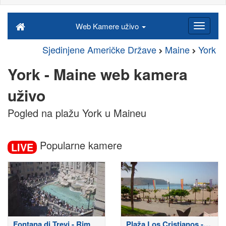
Web Kamere uživo
Sjedinjene Američke Države
Maine
York
York - Maine web kamera
uživo
Pogled na plažu York u Maineu
Popularne kamere
LIVE
Fontana di Trevi - Rim
Plaža Los Cristianos -