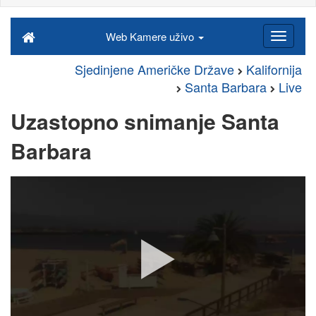
Web Kamere uživo
Sjedinjene Američke Države
Kalifornija
Santa Barbara
Live
Uzastopno snimanje Santa
Barbara