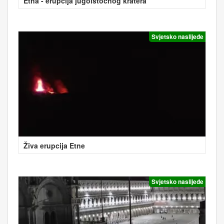
Etna - erupcija jugoistočnog kratera
Svjetsko naslijeđe
Živa erupcija Etne
Svjetsko naslijeđe