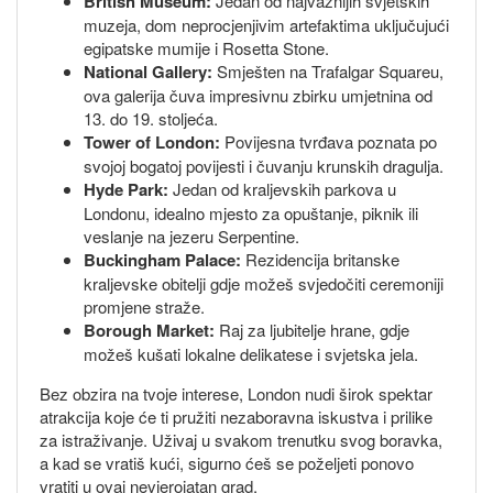
British Museum:
Jedan od najvažnijih svjetskih
muzeja, dom neprocjenjivim artefaktima uključujući
egipatske mumije i Rosetta Stone.
National Gallery:
Smješten na Trafalgar Squareu,
ova galerija čuva impresivnu zbirku umjetnina od
13. do 19. stoljeća.
Tower of London:
Povijesna tvrđava poznata po
svojoj bogatoj povijesti i čuvanju krunskih dragulja.
Hyde Park:
Jedan od kraljevskih parkova u
Londonu, idealno mjesto za opuštanje, piknik ili
veslanje na jezeru Serpentine.
Buckingham Palace:
Rezidencija britanske
kraljevske obitelji gdje možeš svjedočiti ceremoniji
promjene straže.
Borough Market:
Raj za ljubitelje hrane, gdje
možeš kušati lokalne delikatese i svjetska jela.
Bez obzira na tvoje interese, London nudi širok spektar
atrakcija koje će ti pružiti nezaboravna iskustva i prilike
za istraživanje. Uživaj u svakom trenutku svog boravka,
a kad se vratiš kući, sigurno ćeš se poželjeti ponovo
vratiti u ovaj nevjerojatan grad.