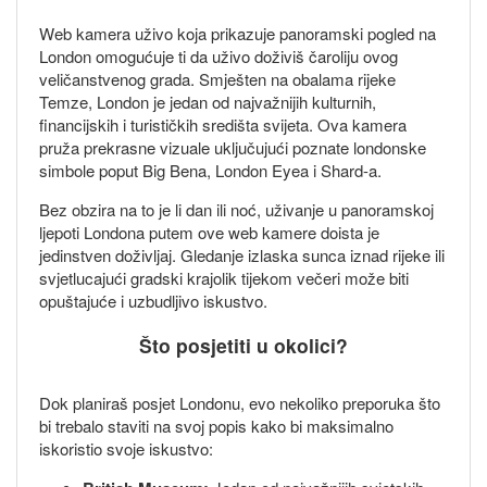
Web kamera uživo koja prikazuje panoramski pogled na
London omogućuje ti da uživo doživiš čaroliju ovog
veličanstvenog grada. Smješten na obalama rijeke
Temze, London je jedan od najvažnijih kulturnih,
financijskih i turističkih središta svijeta. Ova kamera
pruža prekrasne vizuale uključujući poznate londonske
simbole poput Big Bena, London Eyea i Shard-a.
Bez obzira na to je li dan ili noć, uživanje u panoramskoj
ljepoti Londona putem ove web kamere doista je
jedinstven doživljaj. Gledanje izlaska sunca iznad rijeke ili
svjetlucajući gradski krajolik tijekom večeri može biti
opuštajuće i uzbudljivo iskustvo.
Što posjetiti u okolici?
Dok planiraš posjet Londonu, evo nekoliko preporuka što
bi trebalo staviti na svoj popis kako bi maksimalno
iskoristio svoje iskustvo: