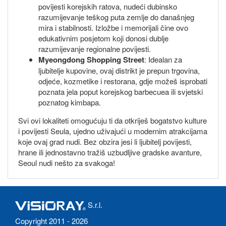
povijesti korejskih ratova, nudeći dubinsko
razumijevanje teškog puta zemlje do današnjeg
mira i stabilnosti. Izložbe i memorijali čine ovo
edukativnim posjetom koji donosi dublje
razumijevanje regionalne povijesti.
Myeongdong Shopping Street
: Idealan za
ljubitelje kupovine, ovaj distrikt je prepun trgovina,
odjeće, kozmetike i restorana, gdje možeš isprobati
poznata jela poput korejskog barbecuea ili svjetski
poznatog kimbapa.
Svi ovi lokaliteti omogućuju ti da otkriješ bogatstvo kulture
i povijesti Seula, ujedno uživajući u modernim atrakcijama
koje ovaj grad nudi. Bez obzira jesi li ljubitelj povijesti,
hrane ili jednostavno tražiš uzbudljive gradske avanture,
Seoul nudi nešto za svakoga!
S.r.l.
Copyright 2011 - 2026