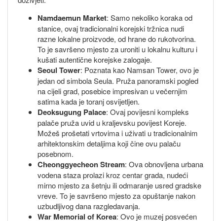
Namdaemun Market
: Samo nekoliko koraka od
stanice, ovaj tradicionalni korejski tržnica nudi
razne lokalne proizvode, od hrane do rukotvorina.
To je savršeno mjesto za uroniti u lokalnu kulturu i
kušati autentične korejske zalogaje.
Seoul Tower
: Poznata kao Namsan Tower, ovo je
jedan od simbola Seula. Pruža panoramski pogled
na cijeli grad, posebice impresivan u večernjim
satima kada je toranj osvijetljen.
Deoksugung Palace
: Ovaj povijesni kompleks
palače pruža uvid u kraljevsku povijest Koreje.
Možeš prošetati vrtovima i uživati u tradicionalnim
arhitektonskim detaljima koji čine ovu palaču
posebnom.
Cheonggyecheon Stream
: Ova obnovljena urbana
vodena staza prolazi kroz centar grada, nudeći
mirno mjesto za šetnju ili odmaranje usred gradske
vreve. To je savršeno mjesto za opuštanje nakon
uzbudljivog dana razgledavanja.
War Memorial of Korea
: Ovo je muzej posvećen