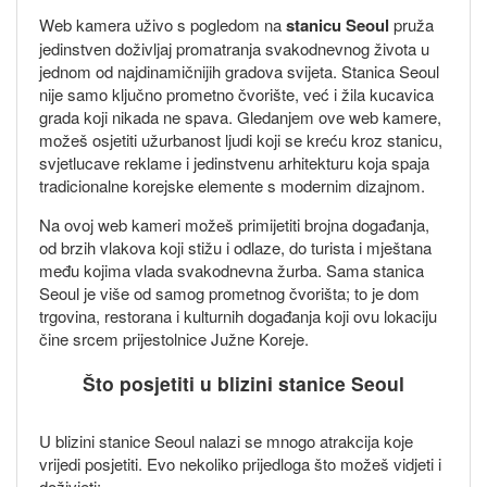
Web kamera uživo s pogledom na
stanicu Seoul
pruža
jedinstven doživljaj promatranja svakodnevnog života u
jednom od najdinamičnijih gradova svijeta. Stanica Seoul
nije samo ključno prometno čvorište, već i žila kucavica
grada koji nikada ne spava. Gledanjem ove web kamere,
možeš osjetiti užurbanost ljudi koji se kreću kroz stanicu,
svjetlucave reklame i jedinstvenu arhitekturu koja spaja
tradicionalne korejske elemente s modernim dizajnom.
Na ovoj web kameri možeš primijetiti brojna događanja,
od brzih vlakova koji stižu i odlaze, do turista i mještana
među kojima vlada svakodnevna žurba. Sama stanica
Seoul je više od samog prometnog čvorišta; to je dom
trgovina, restorana i kulturnih događanja koji ovu lokaciju
čine srcem prijestolnice Južne Koreje.
Što posjetiti u blizini stanice Seoul
U blizini stanice Seoul nalazi se mnogo atrakcija koje
vrijedi posjetiti. Evo nekoliko prijedloga što možeš vidjeti i
doživjeti: