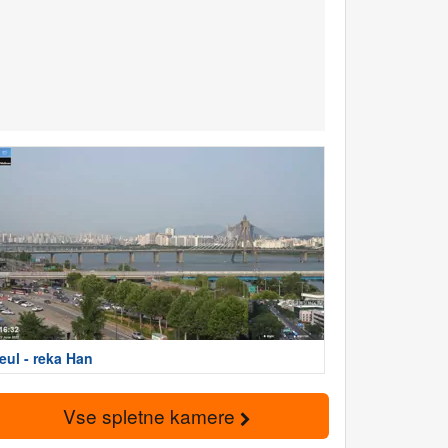
eul - reka Han
Vse spletne kamere