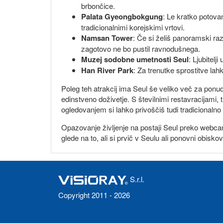
brbončice.
Palata Gyeongbokgung
: Le kratko potova
tradicionalnimi korejskimi vrtovi.
Namsan Tower
: Če si želiš panoramski ra
zagotovo ne bo pustil ravnodušnega.
Muzej sodobne umetnosti Seul
: Ljubitel
Han River Park
: Za trenutke sprostitve lah
Poleg teh atrakcij ima Seul še veliko več za ponud
edinstveno doživetje. S številnimi restavracijami,
ogledovanjem si lahko privoščiš tudi tradicionaln
Opazovanje življenje na postaji Seul preko webcam
glede na to, ali si prvič v Seulu ali ponovni obis
S.r.l.
Copyright 2011 - 2026