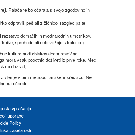
reji. Palača te bo očarala s svojo zgodovino in
ko odpraviš peš ali z žičnico, razgled pa te
sti razstave domačih in mednarodnih umetnikov.
 piknike, sprehode ali celo vožnjo s kolesom.
vahne kulture nudi obiskovalcem resnično
i ga mora vsak popotnik doživeti iz prve roke. Med
kimi doživetji.
e življenje v tem metropolitanskem središču. Ne
olnoma očaralo.
gosta vprašanja
goji uporabe
okie Policy
litika zasebnosti