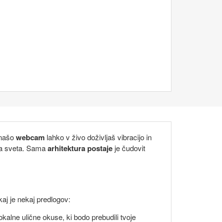
 našo
webcam
lahko v živo doživljaš vibracijo in
lega sveta. Sama
arhitektura postaje
je čudovit
kaj je nekaj predlogov:
 lokalne ulične okuse, ki bodo prebudili tvoje