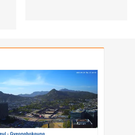
eul - Gyeongbokgung