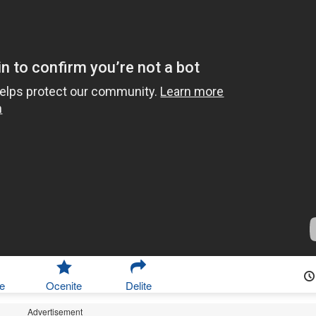
e
Ocenite
Delite
Advertisement