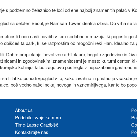
nje s podzemno železnico te loči od ene najbolj znamenitih palač v Ko
zgled na celoten Seoul, je Namsan Tower idealna izbira. Do vrha se lah
ji umetnosti bodo našli navdih v tem sodobnem muzeju, ki pogosto go
ko obiščeš ta park, ki se razprostira ob mogočni reki Han. Idealno za
iti. Dobro prepletanje inovativne arhitekture, bogate zgodovine in ži
 tržnicami in zgodovinskimi znamenitostmi je mesto kulturni center, k
o korejsko kuhinjo, ki bo zagotovo postregla z nepozabnimi gastronoms
-a ti lahko ponudi vpogled v to, kako živahno in pristno je vsakdanj
kovalec, boš vedno našel nekaj novega in vznemirljivega, kar te bo pop
About us
Po
Pridobite svojo kamero
Po
Time-Lapse Gradbišč
Co
Kontaktirajte nas
Po