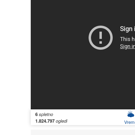
6
spletno
1.824.797
ogledi
Vrem