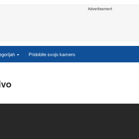
Advertisement
egorijah
Pridobite svojo kamero
ivo