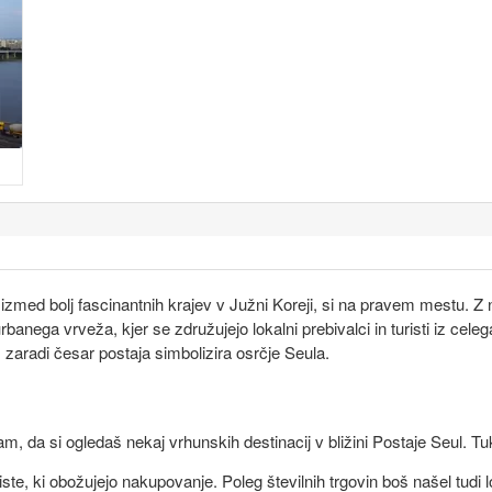
izmed bolj fascinantnih krajev v Južni Koreji, si na pravem mestu. Z
rbanega vrveža, kjer se združujejo lokalni prebivalci in turisti iz ce
 zaradi česar postaja simbolizira osrčje Seula.
čam, da si ogledaš nekaj vrhunskih destinacij v bližini Postaje Seul. Tu
za tiste, ki obožujejo nakupovanje. Poleg številnih trgovin boš našel tudi