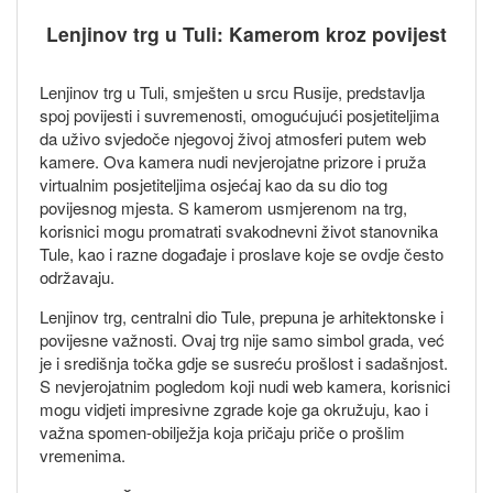
Lenjinov trg u Tuli: Kamerom kroz povijest
Lenjinov trg u Tuli, smješten u srcu Rusije, predstavlja
spoj povijesti i suvremenosti, omogućujući posjetiteljima
da uživo svjedoče njegovoj živoj atmosferi putem web
kamere. Ova kamera nudi nevjerojatne prizore i pruža
virtualnim posjetiteljima osjećaj kao da su dio tog
povijesnog mjesta. S kamerom usmjerenom na trg,
korisnici mogu promatrati svakodnevni život stanovnika
Tule, kao i razne događaje i proslave koje se ovdje često
održavaju.
Lenjinov trg, centralni dio Tule, prepuna je arhitektonske i
povijesne važnosti. Ovaj trg nije samo simbol grada, već
je i središnja točka gdje se susreću prošlost i sadašnjost.
S nevjerojatnim pogledom koji nudi web kamera, korisnici
mogu vidjeti impresivne zgrade koje ga okružuju, kao i
važna spomen-obilježja koja pričaju priče o prošlim
vremenima.