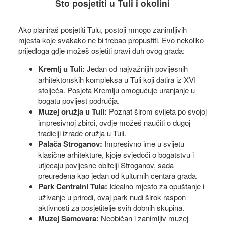
Što posjetiti u Tuli i okolini
Ako planiraš posjetiti Tulu, postoji mnogo zanimljivih
mjesta koje svakako ne bi trebao propustiti. Evo nekoliko
prijedloga gdje možeš osjetiti pravi duh ovog grada:
Kremlj u Tuli:
Jedan od najvažnijih povijesnih
arhitektonskih kompleksa u Tuli koji datira iz XVI
stoljeća. Posjeta Kremlju omogućuje uranjanje u
bogatu povijest područja.
Muzej oružja u Tuli:
Poznat širom svijeta po svojoj
impresivnoj zbirci, ovdje možeš naučiti o dugoj
tradiciji izrade oružja u Tuli.
Palača Stroganov:
Impresivno ime u svijetu
klasične arhitekture, kjoje svjedoči o bogatstvu i
utjecaju povijesne obitelji Stroganov, sada
preuređena kao jedan od kulturnih centara grada.
Park Centralni Tula:
Idealno mjesto za opuštanje i
uživanje u prirodi, ovaj park nudi širok raspon
aktivnosti za posjetitelje svih dobnih skupina.
Muzej Samovara:
Neobičan i zanimljiv muzej