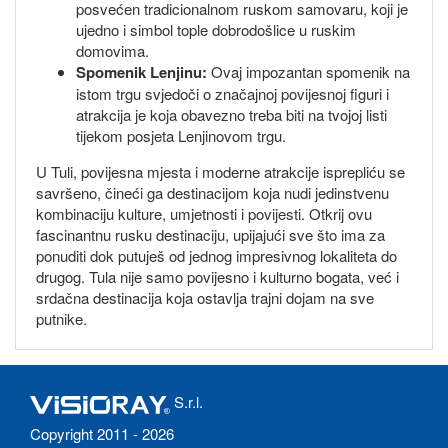
posvećen tradicionalnom ruskom samovaru, koji je
ujedno i simbol tople dobrodošlice u ruskim
domovima.
Spomenik Lenjinu:
Ovaj impozantan spomenik na
istom trgu svjedoči o značajnoj povijesnoj figuri i
atrakcija je koja obavezno treba biti na tvojoj listi
tijekom posjeta Lenjinovom trgu.
U Tuli, povijesna mjesta i moderne atrakcije isprepliću se
savršeno, čineći ga destinacijom koja nudi jedinstvenu
kombinaciju kulture, umjetnosti i povijesti. Otkrij ovu
fascinantnu rusku destinaciju, upijajući sve što ima za
ponuditi dok putuješ od jednog impresivnog lokaliteta do
drugog. Tula nije samo povijesno i kulturno bogata, već i
srdačna destinacija koja ostavlja trajni dojam na sve
putnike.
S.r.l.
Copyright 2011 - 2026