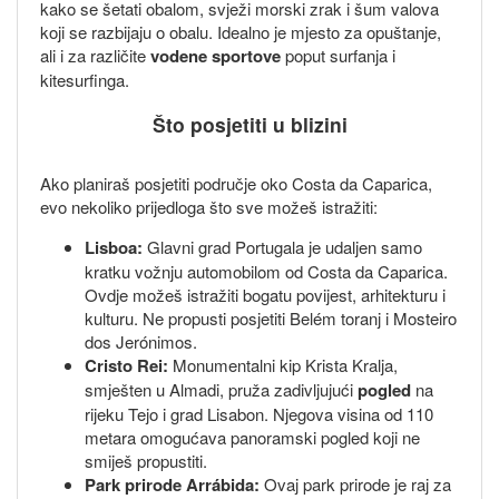
kako se šetati obalom, svježi morski zrak i šum valova
koji se razbijaju o obalu. Idealno je mjesto za opuštanje,
ali i za različite
vodene sportove
poput surfanja i
kitesurfinga.
Što posjetiti u blizini
Ako planiraš posjetiti područje oko Costa da Caparica,
evo nekoliko prijedloga što sve možeš istražiti:
Lisboa:
Glavni grad Portugala je udaljen samo
kratku vožnju automobilom od Costa da Caparica.
Ovdje možeš istražiti bogatu povijest, arhitekturu i
kulturu. Ne propusti posjetiti Belém toranj i Mosteiro
dos Jerónimos.
Cristo Rei:
Monumentalni kip Krista Kralja,
smješten u Almadi, pruža zadivljujući
pogled
na
rijeku Tejo i grad Lisabon. Njegova visina od 110
metara omogućava panoramski pogled koji ne
smiješ propustiti.
Park prirode Arrábida:
Ovaj park prirode je raj za