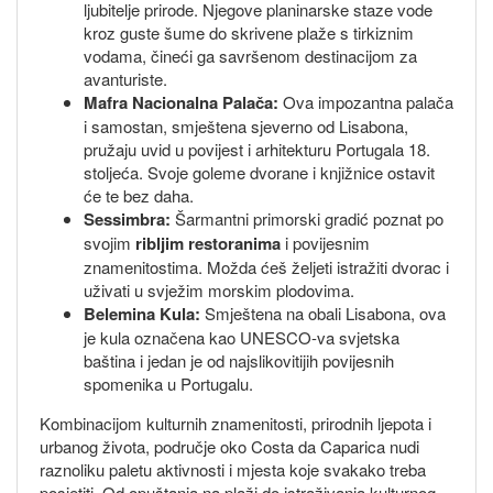
ljubitelje prirode. Njegove planinarske staze vode
kroz guste šume do skrivene plaže s tirkiznim
vodama, čineći ga savršenom destinacijom za
avanturiste.
Mafra Nacionalna Palača:
Ova impozantna palača
i samostan, smještena sjeverno od Lisabona,
pružaju uvid u povijest i arhitekturu Portugala 18.
stoljeća. Svoje goleme dvorane i knjižnice ostavit
će te bez daha.
Sessimbra:
Šarmantni primorski gradić poznat po
svojim
ribljim restoranima
i povijesnim
znamenitostima. Možda ćeš željeti istražiti dvorac i
uživati u svježim morskim plodovima.
Belemina Kula:
Smještena na obali Lisabona, ova
je kula označena kao UNESCO-va svjetska
baština i jedan je od najslikovitijih povijesnih
spomenika u Portugalu.
Kombinacijom kulturnih znamenitosti, prirodnih ljepota i
urbanog života, područje oko Costa da Caparica nudi
raznoliku paletu aktivnosti i mjesta koje svakako treba
posjetiti. Od opuštanja na plaži do istraživanja kulturnog