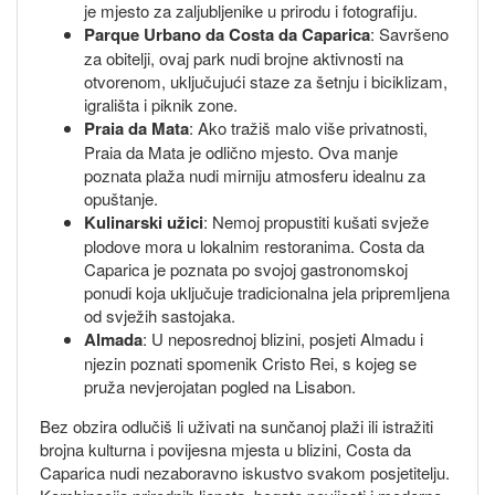
je mjesto za zaljubljenike u prirodu i fotografiju.
Parque Urbano da Costa da Caparica
: Savršeno
za obitelji, ovaj park nudi brojne aktivnosti na
otvorenom, uključujući staze za šetnju i biciklizam,
igrališta i piknik zone.
Praia da Mata
: Ako tražiš malo više privatnosti,
Praia da Mata je odlično mjesto. Ova manje
poznata plaža nudi mirniju atmosferu idealnu za
opuštanje.
Kulinarski užici
: Nemoj propustiti kušati svježe
plodove mora u lokalnim restoranima. Costa da
Caparica je poznata po svojoj gastronomskoj
ponudi koja uključuje tradicionalna jela pripremljena
od svježih sastojaka.
Almada
: U neposrednoj blizini, posjeti Almadu i
njezin poznati spomenik Cristo Rei, s kojeg se
pruža nevjerojatan pogled na Lisabon.
Bez obzira odlučiš li uživati na sunčanoj plaži ili istražiti
brojna kulturna i povijesna mjesta u blizini, Costa da
Caparica nudi nezaboravno iskustvo svakom posjetitelju.