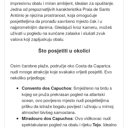
impresivnu obalu i miran ambijent, idealan za opuštanje.
Jedna od prepoznatljivih karakteristika Praia de Santo
António je njezina prostranost, koja omogućuje
posjetiteljima da pronađu savršeno mjesto čak i u
najprometnijim danima. Gledajući kroz kameru, možeš
uživati u pogledu na sunčane zalaske i slušati zvuk
valova koji zapljuskuju obalu.
Što posjetiti u okolici
Osim čarobne plaže, područje oko Costa da Caparica
nudi mnoge atrakcije koje svakako vrijedi posjetiti. Evo
nekoliko prijedloga:
Convento dos Capuchos
: Smješteno na brdu s
kojeg se pruža prekrasan pogled na atlantski
ocean, ovo povijesno mjesto nudi posjetiteljima
priliku da istraže bogatu povijest i uživaju u mirnoj
atmosferi bivšeg samostana.
Miradouro dos Capuchos
: Ovo vidikovac nudi
spektakularan pogled na obalu i rijeku
Tejo
. Idealno