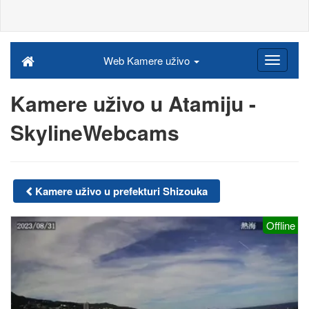
Web Kamere uživo
Kamere uživo u Atamiju -
SkylineWebcams
Kamere uživo u prefekturi Shizouka
Offline