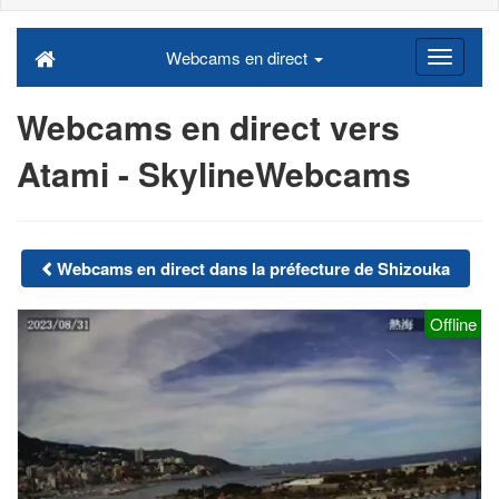
Webcams en direct
Webcams en direct vers
Atami - SkylineWebcams
Webcams en direct dans la préfecture de Shizouka
Offline