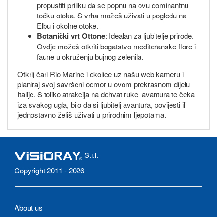
propustiti priliku da se popnu na ovu dominantnu
točku otoka. S vrha možeš uživati u pogledu na
Elbu i okolne otoke.
Botanički vrt Ottone
: Idealan za ljubitelje prirode.
Ovdje možeš otkriti bogatstvo mediteranske flore i
faune u okruženju bujnog zelenila.
Otkrij čari Rio Marine i okolice uz našu web kameru i
planiraj svoj savršeni odmor u ovom prekrasnom dijelu
Italije. S toliko atrakcija na dohvat ruke, avantura te čeka
iza svakog ugla, bilo da si ljubitelj avantura, povijesti ili
jednostavno želiš uživati u prirodnim ljepotama.
S.r.l.
Copyright 2011 - 2026
About us