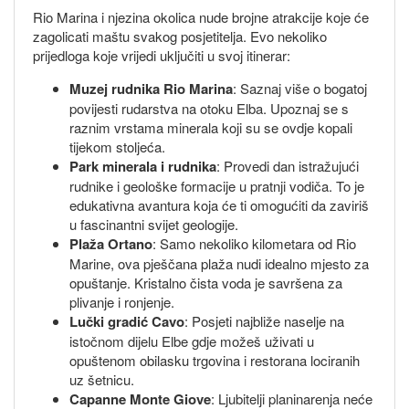
Rio Marina i njezina okolica nude brojne atrakcije koje će
zagolicati maštu svakog posjetitelja. Evo nekoliko
prijedloga koje vrijedi uključiti u svoj itinerar:
Muzej rudnika Rio Marina
: Saznaj više o bogatoj
povijesti rudarstva na otoku Elba. Upoznaj se s
raznim vrstama minerala koji su se ovdje kopali
tijekom stoljeća.
Park minerala i rudnika
: Provedi dan istražujući
rudnike i geološke formacije u pratnji vodiča. To je
edukativna avantura koja će ti omogućiti da zaviriš
u fascinantni svijet geologije.
Plaža Ortano
: Samo nekoliko kilometara od Rio
Marine, ova pješčana plaža nudi idealno mjesto za
opuštanje. Kristalno čista voda je savršena za
plivanje i ronjenje.
Lučki gradić Cavo
: Posjeti najbliže naselje na
istočnom dijelu Elbe gdje možeš uživati u
opuštenom obilasku trgovina i restorana lociranih
uz šetnicu.
Capanne Monte Giove
: Ljubitelji planinarenja neće