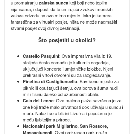
u promatranju
zalaska sunca
koji boji nebo toplim
nijansama, i dopusti da te umirujući zvukovi morskih
valova odvedu na ovo mirno mjesto. Iako je kamera
fantastična za virtualni posjet, ništa ne može nadmašiti
stvarni posjet ovoj divnoj destinaciji.
Što posjetiti u okolici?
Castello Pasquini
: Ova impresivna vila iz 19.
stoljeća često domaćin je kulturnih događaja,
uključujući koncerte i umjetničke izložbe. Njeni
prekrasni vrtovi otvoreni su za razgledavanje.
Pinetina di Castiglioncello
: Savršeno mjesto za
piknik ili opuštajući šetnju, ova borova šuma nudi
mir i tišinu daleko od užurbanosti obale.
Cala del Leone
: Ova malena plaža savršena je za
one koji traže malo privatnosti dok uživaju u suncu i
moru. Nalazi se u blizini Livorna i popularna je
među ljubiteljima prirode.
Nacionalni park Migliarino, San Rossore,
Massaciuccoli
: Ovaj prekrasan park pruža