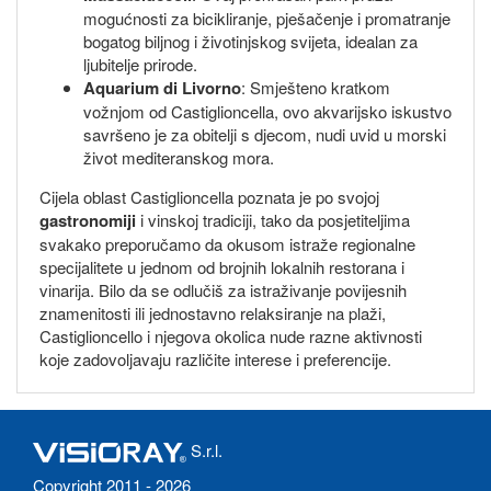
mogućnosti za bicikliranje, pješačenje i promatranje
bogatog biljnog i životinjskog svijeta, idealan za
ljubitelje prirode.
Aquarium di Livorno
: Smješteno kratkom
vožnjom od Castiglioncella, ovo akvarijsko iskustvo
savršeno je za obitelji s djecom, nudi uvid u morski
život mediteranskog mora.
Cijela oblast Castiglioncella poznata je po svojoj
gastronomiji
i vinskoj tradiciji, tako da posjetiteljima
svakako preporučamo da okusom istraže regionalne
specijalitete u jednom od brojnih lokalnih restorana i
vinarija. Bilo da se odlučiš za istraživanje povijesnih
znamenitosti ili jednostavno relaksiranje na plaži,
Castiglioncello i njegova okolica nude razne aktivnosti
koje zadovoljavaju različite interese i preferencije.
S.r.l.
Copyright 2011 - 2026