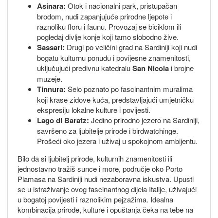
Asinara:
Otok i nacionalni park, pristupačan
brodom, nudi zapanjujuće prirodne ljepote i
raznoliku floru i faunu. Provozaj se biciklom ili
pogledaj divlje konje koji tamo slobodno žive.
Sassari:
Drugi po veličini grad na Sardiniji koji nudi
bogatu kulturnu ponudu i povijesne znamenitosti,
uključujući predivnu katedralu
San Nicola
i brojne
muzeje.
Tinnura:
Selo poznato po fascinantnim muralima
koji krase zidove kuća, predstavljajući umjetničku
ekspresiju lokalne kulture i povijesti.
Lago di Baratz:
Jedino prirodno jezero na Sardiniji,
savršeno za ljubitelje prirode i birdwatchinge.
Prošeći oko jezera i uživaj u spokojnom ambijentu.
Bilo da si ljubitelj prirode, kulturnih znamenitosti ili
jednostavno tražiš sunce i more, područje oko Porto
Plamasa na Sardiniji nudi nezaboravna iskustva. Upusti
se u istraživanje ovog fascinantnog dijela Italije, uživajući
u bogatoj povijesti i raznolikim pejzažima. Idealna
kombinacija prirode, kulture i opuštanja čeka na tebe na