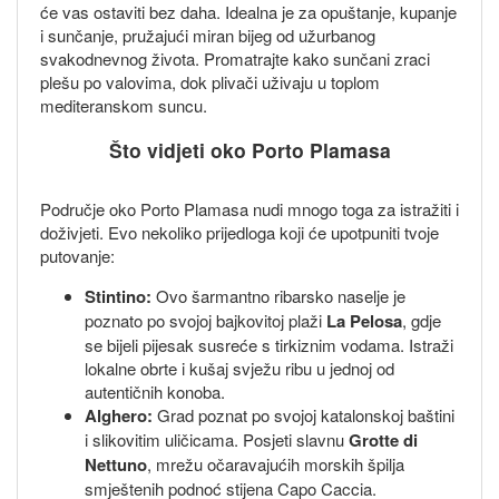
će vas ostaviti bez daha. Idealna je za opuštanje, kupanje
i sunčanje, pružajući miran bijeg od užurbanog
svakodnevnog života. Promatrajte kako sunčani zraci
plešu po valovima, dok plivači uživaju u toplom
mediteranskom suncu.
Što vidjeti oko Porto Plamasa
Područje oko Porto Plamasa nudi mnogo toga za istražiti i
doživjeti. Evo nekoliko prijedloga koji će upotpuniti tvoje
putovanje:
Stintino:
Ovo šarmantno ribarsko naselje je
poznato po svojoj bajkovitoj plaži
La Pelosa
, gdje
se bijeli pijesak susreće s tirkiznim vodama. Istraži
lokalne obrte i kušaj svježu ribu u jednoj od
autentičnih konoba.
Alghero:
Grad poznat po svojoj katalonskoj baštini
i slikovitim uličicama. Posjeti slavnu
Grotte di
Nettuno
, mrežu očaravajućih morskih špilja
smještenih podnoć stijena Capo Caccia.