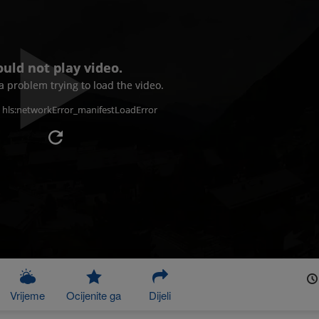
ould not play video.
 problem trying to load the video.
: hls:networkError_manifestLoadError
Vrijeme
Ocijenite ga
Dijeli