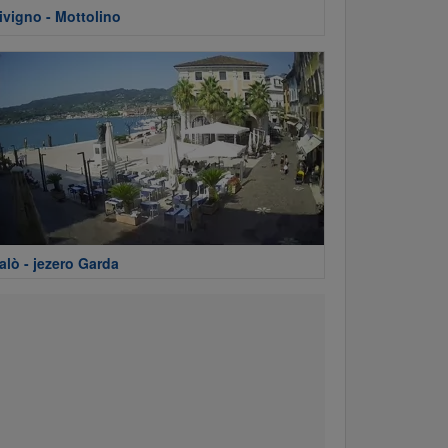
ivigno - Mottolino
alò - jezero Garda