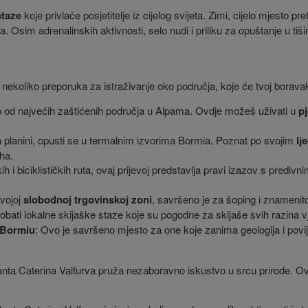
staze
koje privlače posjetitelje iz cijelog svijeta. Zimi, cijelo mjesto 
sta. Osim adrenalinskih aktivnosti, selo nudi i priliku za opuštanje u tiši
o nekoliko preporuka za istraživanje oko područja, koje će tvoj borava
no od najvećih zaštićenih područja u Alpama. Ovdje možeš uživati u
p
planini, opusti se u termalnim izvorima Bormia. Poznat po svojim
lj
ha.
skih i biciklističkih ruta, ovaj prijevoj predstavlja pravi izazov s pred
svojoj
slobodnoj trgovinskoj zoni
, savršeno je za šoping i znamenitos
robati lokalne skijaške staze koje su pogodne za skijaše svih razina v
u Bormiu
: Ovo je savršeno mjesto za one koje zanima geologija i povij
, Santa Caterina Valfurva pruža nezaboravno iskustvo u srcu prirode. Ovdj