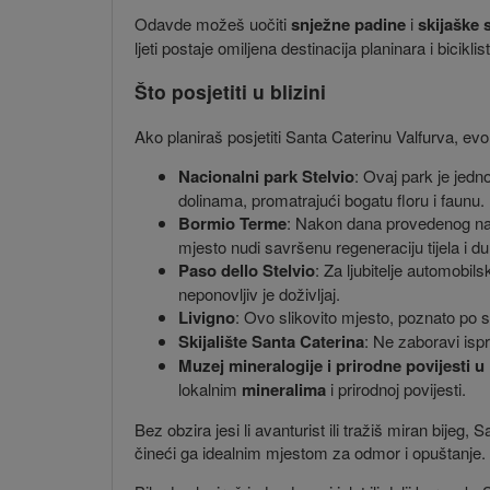
Odavde možeš uočiti
snježne padine
i
skijaške 
ljeti postaje omiljena destinacija planinara i bicikli
Što posjetiti u blizini
Ako planiraš posjetiti Santa Caterinu Valfurva, ev
Nacionalni park Stelvio
: Ovaj park je jed
dolinama, promatrajući bogatu floru i faunu.
Bormio Terme
: Nakon dana provedenog na 
mjesto nudi savršenu regeneraciju tijela i du
Paso dello Stelvio
: Za ljubitelje automobil
neponovljiv je doživljaj.
Livigno
: Ovo slikovito mjesto, poznato po 
Skijalište Santa Caterina
: Ne zaboravi isp
Muzej mineralogije i prirodne povijesti 
lokalnim
mineralima
i prirodnoj povijesti.
Bez obzira jesi li avanturist ili tražiš miran bijeg
čineći ga idealnim mjestom za odmor i opuštanje.