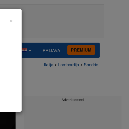
×
PREMIUM
PRIJAVA
Italija
Lombardija
Sondrio
Advertisement