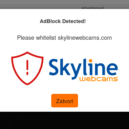
Advertisement
AdBlock Detected!
Please whitelist skylinewebcams.com
ategoriji
Nabavite svoju kameru
 - Sondrio web kamera uživo
Zatvori