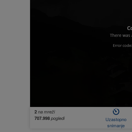
C
There was a
Error code
2
na mreži
707.998
pogledi
Uzastopno
snimanje