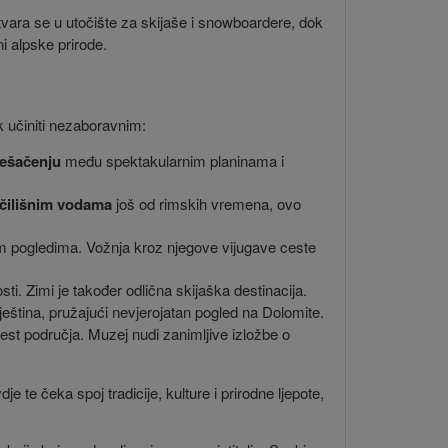
pretvara se u utočište za skijaše i snowboardere, dok
ni alpske prirode.
k učiniti nezaboravnim:
ješačenju
među spektakularnim planinama i
ečilišnim vodama
još od rimskih vremena, ovo
ivnim pogledima. Vožnja kroz njegove vijugave ceste
ti. Zimi je također odlična skijaška destinacija.
ještina, pružajući nevjerojatan pogled na Dolomite.
est područja. Muzej nudi zanimljive izložbe o
e te čeka spoj tradicije, kulture i prirodne ljepote,