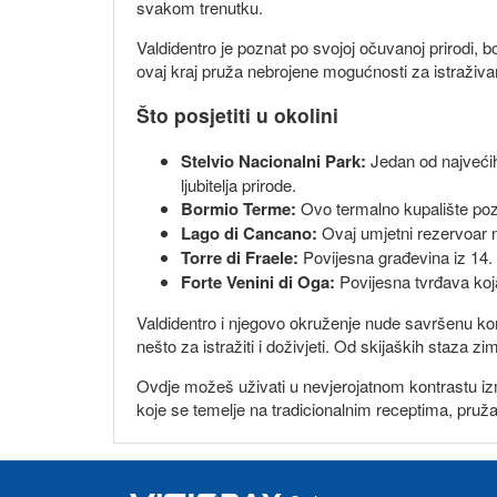
svakom trenutku.
Valdidentro je poznat po svojoj očuvanoj prirodi, b
ovaj kraj pruža nebrojene mogućnosti za istraživan
Što posjetiti u okolini
Stelvio Nacionalni Park:
Jedan od najvećih 
ljubitelja prirode.
Bormio Terme:
Ovo termalno kupalište poz
Lago di Cancano:
Ovaj umjetni rezervoar nu
Torre di Fraele:
Povijesna građevina iz 14. s
Forte Venini di Oga:
Povijesna tvrđava koja 
Valdidentro i njegovo okruženje nude savršenu kom
nešto za istražiti i doživjeti. Od skijaških staza z
Ovdje možeš uživati u nevjerojatnom kontrastu izme
koje se temelje na tradicionalnim receptima, pružaj