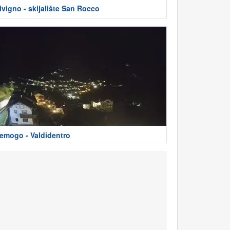
ivigno - skijalište San Rocco
emogo - Valdidentro