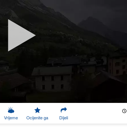
Vrijeme
Ocijenite ga
Dijeli