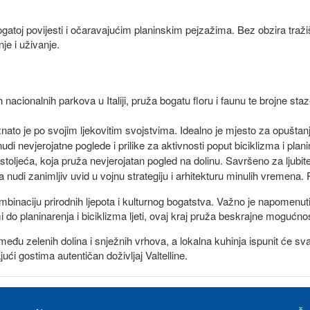
ogatoj povijesti i očaravajućim planinskim pejzažima. Bez obzira tražiš
je i uživanje.
nacionalnih parkova u Italiji, pruža bogatu floru i faunu te brojne sta
nato je po svojim ljekovitim svojstvima. Idealno je mjesto za opušt
di nevjerojatne poglede i prilike za aktivnosti poput biciklizma i pla
toljeća, koja pruža nevjerojatan pogled na dolinu. Savršeno za ljubitelje
nudi zanimljiv uvid u vojnu strategiju i arhitekturu minulih vremena. P
binaciju prirodnih ljepota i kulturnog bogatstva. Važno je napomenuti
imi do planinarenja i biciklizma ljeti, ovaj kraj pruža beskrajne mogućno
đu zelenih dolina i snježnih vrhova, a lokalna kuhinja ispunit će svač
ući gostima autentičan doživljaj Valtelline.