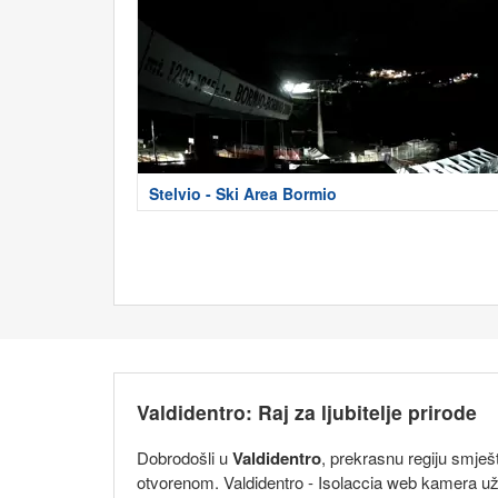
Stelvio - Ski Area Bormio
Valdidentro: Raj za ljubitelje prirode
Dobrodošli u
Valdidentro
, prekrasnu regiju smje
otvorenom. Valdidentro - Isolaccia web kamera uži