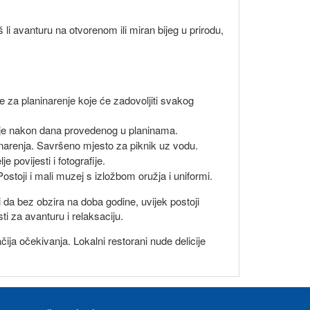
 li avanturu na otvorenom ili miran bijeg u prirodu,
ze za planinarenje koje će zadovoljiti svakog
anje nakon dana provedenog u planinama.
ninarenja. Savršeno mjesto za piknik uz vodu.
 povijesti i fotografije.
ostoji i mali muzej s izložbom oružja i uniformi.
 da bez obzira na doba godine, uvijek postoji
sti za avanturu i relaksaciju.
ija očekivanja. Lokalni restorani nude delicije