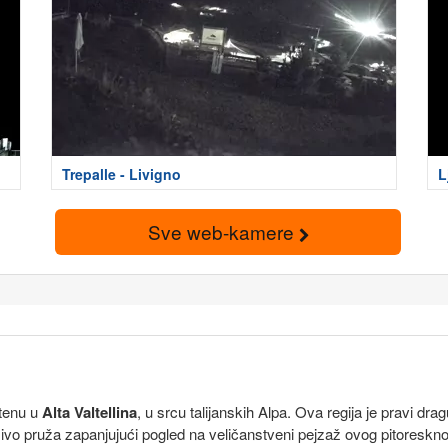
Trepalle - Livigno
L
Sve web-kamere
štenu u
Alta Valtellina
, u srcu talijanskih Alpa. Ova regija je pravi dragu
vo pruža zapanjujući pogled na veličanstveni pejzaž ovog pitoresknog