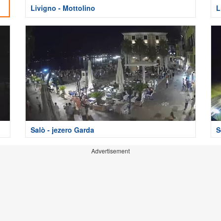
Livigno - Mottolino
L
Salò - jezero Garda
S
Advertisement