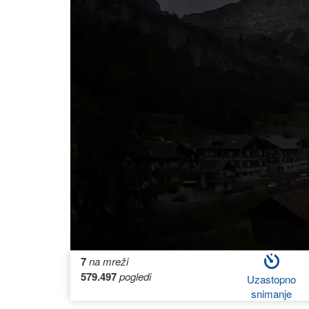
7
na mreži
579.497
pogledi
Uzastopno
snimanje