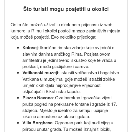
Što turisti mogu posjetiti u okolici
Osim što možeš uživati u direktnom prijenosu iz web
kamere, u Rimu i okolici postoji mnogo zanimljivih mjesta
koja možeš posjetiti. Evo nekoliko prijedloga:
Kolosej
: Ikonično rimsko zdanje koje svjedoči o
slavnim danima antičkog Rima. Posjeta ovom
amfiteatru je jedinstveno iskustvo koje te vraća u
prošlost, među gladijatore i careve.
Vatikanski muzeji
: Iskusiti veličanstvo i bogatstvo
Vatikana u muzejima, gdje možeš istražiti zbirke
umjetničkih djela neprocjenjive vrijednosti,
uključujući i Sikstinsku kapelu.
Piazza Navona
: Ova barokna trgovačka vijest
pruža pogled na prekrasne fontane i zgrade iz 17.
stoljeća. Mjesto je idealno za šetnju i upijanje
lokalne atmosfere uz ukusni gelato.
Villa Borghese
: Ogroman park koji nudi bijeg u
prirodu unutar grada. Tu možeš iznajmiti bicikl,