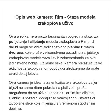
Opis web kamere: Rim - Staza modela
zrakoplova uživo
Ova web kamera pruža fascinantan pogled na stazu za
polijetanje i slijetanje
modela zrakoplova u Rimu. U
daljini mogu se vidjeti veličanstvene
planine rimskih
dvoraca
, koje pruže veličanstvenu pozadinu za ljubitelje
zrakoplovne modelarstva i svih zainteresiranih za ove
jedinstvene hobije. Uz jasne slike, kamera prikazuje uživo
aktivnost zrakoplova, omogućujući gledateljima da prate
svaki detalj letova.
Ova kamera je idealna za entuzijaste zrakoplovstva jer
bilježi ne samo ritam pokreta na pisti već i pruža
mogućnost da se uživa u spektakularnim krajolicima.
Planine u pozadini dodaju čar svakoj sceni, stvarajući
živopisne slike koje mijenjaju s vremenom i godišnjim
dobima.