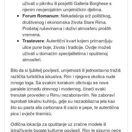
uživati u pikniku ili posjetiti Galleria Borghese s
njenim nevjerojatnim umjetničkim djelima.
Forum Romanum
: Nekadašnja srž političkog,
društvenog i ekonomska života Stare Rima.
Prošetaj ruševinama i doživi atmosferu prošlih
vremena.
Trastevere
: Autentični kvart kojem primamljuju
ulice pune boje, života i tradicije. Ovdje možeš
uživati u domaćim specijalitetima i opuštenoj
atmosferi.
Bilo da si ljubitelj povijesti, umjetnosti ili jednostavno tražiš
različita turistička iskustva, Rim i njegova okolica nude
mnogo toga. Sa svakim korakom otkrivaju se nove
paralele između drevnog i modernog, čineći svaki
trenutak proveden u Rimu nezaboravnim. Ne zaboravi
isprobati lokalnu kuhinju, gdje su nezaobilazna jela kao
što su pasta alla carbonara ili cacio e pepe, te autentična
pica i svježe tiramisù.
Odlična lokacija za opuštanje uz zračne modele ili
istraživanje bogate kulturne povijesti, Rim te sigurno neće