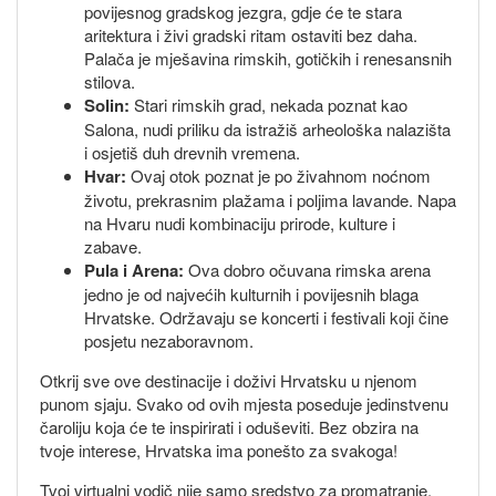
povijesnog gradskog jezgra, gdje će te stara
aritektura i živi gradski ritam ostaviti bez daha.
Palača je mješavina rimskih, gotičkih i renesansnih
stilova.
Solin:
Stari rimskih grad, nekada poznat kao
Salona, nudi priliku da istražiš arheološka nalazišta
i osjetiš duh drevnih vremena.
Hvar:
Ovaj otok poznat je po živahnom noćnom
životu, prekrasnim plažama i poljima lavande. Napa
na Hvaru nudi kombinaciju prirode, kulture i
zabave.
Pula i Arena:
Ova dobro očuvana rimska arena
jedno je od najvećih kulturnih i povijesnih blaga
Hrvatske. Održavaju se koncerti i festivali koji čine
posjetu nezaboravnom.
Otkrij sve ove destinacije i doživi Hrvatsku u njenom
punom sjaju. Svako od ovih mjesta poseduje jedinstvenu
čaroliju koja će te inspirirati i oduševiti. Bez obzira na
tvoje interese, Hrvatska ima ponešto za svakoga!
Tvoj virtualni vodič nije samo sredstvo za promatranje,