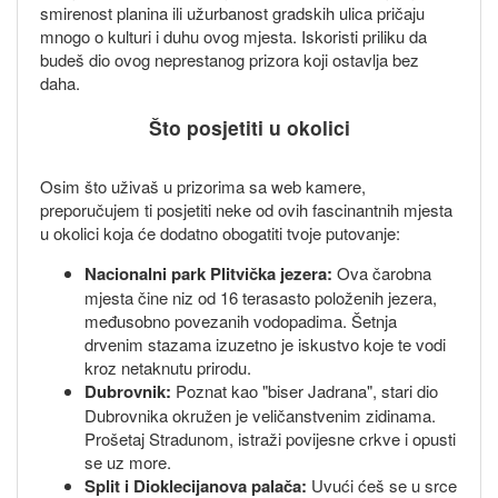
smirenost planina ili užurbanost gradskih ulica pričaju
mnogo o kulturi i duhu ovog mjesta. Iskoristi priliku da
budeš dio ovog neprestanog prizora koji ostavlja bez
daha.
Što posjetiti u okolici
Osim što uživaš u prizorima sa web kamere,
preporučujem ti posjetiti neke od ovih fascinantnih mjesta
u okolici koja će dodatno obogatiti tvoje putovanje:
Nacionalni park Plitvička jezera:
Ova čarobna
mjesta čine niz od 16 terasasto položenih jezera,
međusobno povezanih vodopadima. Šetnja
drvenim stazama izuzetno je iskustvo koje te vodi
kroz netaknutu prirodu.
Dubrovnik:
Poznat kao "biser Jadrana", stari dio
Dubrovnika okružen je veličanstvenim zidinama.
Prošetaj Stradunom, istraži povijesne crkve i opusti
se uz more.
Split i Dioklecijanova palača:
Uvući ćeš se u srce