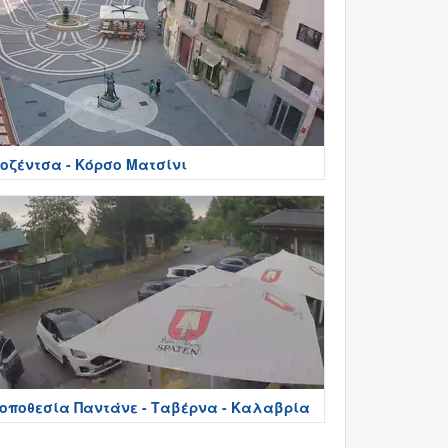
οζέντσα - Κόρσο Ματσίνι
οποθεσία Παντάνε - Ταβέρνα - Καλαβρία