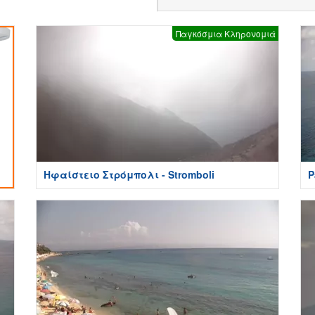
Παγκόσμια Κληρονομιά
Ηφαίστειο Στρόμπολι - Stromboli
P