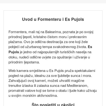
Uvod u Formenteru i Es Pujols
Formentera, mali raj na Balearima, poznata je po svojoj
prirodnoj ljepoti, kristalno čistom moru i prekrasnim
plažama. Ovo je odlična destinacija za one koji žele
pobjeći od užurbanog tempa svakodnevnog života.
Es
Pujols
je jedno od najpopularnijih turističkih naselja na
otoku, nudeći odlične uvjete za opuštanje i uživanje u
prirodnim ljepotama.
Web kamera smještena u Es Pujols pruža spektakularni
pogled na plažu, idealnu za sve ljubitelje sunca i mora.
Zahvaljujući ovoj kameri, možeš uhvatiti magične
trenutke izlaska ili zalaska sunca nad Mediteranom,
promatrati valove koji se lome o obalu i ljude kako uživaju
u svojim morskim aktivnostima.
Što posjetiti u okolici