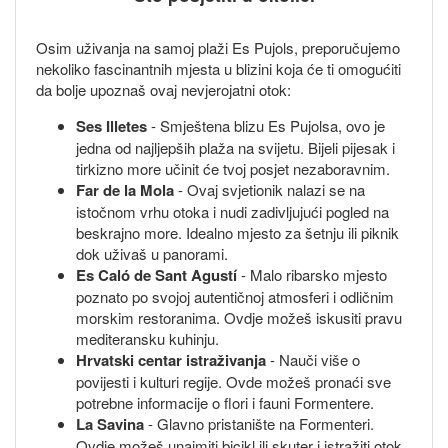
Osim uživanja na samoj plaži Es Pujols, preporučujemo
nekoliko fascinantnih mjesta u blizini koja će ti omogućiti
da bolje upoznaš ovaj nevjerojatni otok:
Ses Illetes
- Smještena blizu Es Pujolsa, ovo je
jedna od najljepših plaža na svijetu. Bijeli pijesak i
tirkizno more učinit će tvoj posjet nezaboravnim.
Far de la Mola
- Ovaj svjetionik nalazi se na
istočnom vrhu otoka i nudi zadivljujući pogled na
beskrajno more. Idealno mjesto za šetnju ili piknik
dok uživaš u panorami.
Es Caló de Sant Agustí
- Malo ribarsko mjesto
poznato po svojoj autentičnoj atmosferi i odličnim
morskim restoranima. Ovdje možeš iskusiti pravu
mediteransku kuhinju.
Hrvatski centar istraživanja
- Nauči više o
povijesti i kulturi regije. Ovde možeš pronaći sve
potrebne informacije o flori i fauni Formentere.
La Savina
- Glavno pristanište na Formenteri.
Ovdje možeš unajmiti bicikl ili skuter i istražiti otok