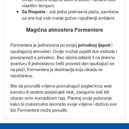
vlastitim tempom.
Sa Roqueta
- Još jedna prekrasna plaža, savršena
za one koji vole manje gužve i opušteniji ambijent.
Magična atmosfera Formentere
Formentera je jedinstvena po svojoj
prirodnoj ljepoti
i
opuštajućoj atmosferi. Ovdje možeš osjetiti duh slobode i
povezanosti s prirodom. Bez obzira odlaziš li na dnevnu
avanturu ili jednostavno želiš provesti dan opuštajući se
na plaži, Formentera je destinacija koja nikada ne
razočarava.
Bilo da provodiš vrijeme promatrajući pogled kroz web
kameru ili osobno posjećuješ otok, zasigurno ćeš biti
očaran ovim komadićem raja. Planiraj svoje putovanje
kako bi maksimalno iskoristio svoje vrijeme i doživio sve
što Formentera može ponuditi.