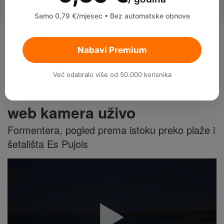
Samo 0,79 €/mjesec • Bez automatske obnove
Web Kamere uživo
Nabavi Premium
Španjolska
Baleari
Formentera
Već odabralo više od 50.000 korisnika
Plaža Es Pujols - Formentera
web kamera uživo
Formentera, pogled prema istoku preko plaže i
šetališta Es Pujols