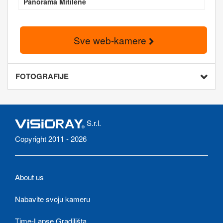
Panorama Mitilene
Sve web-kamere
FOTOGRAFIJE
S.r.l.
Copyright 2011 - 2026
About us
Nabavite svoju kameru
Time-Lapse Gradilišta