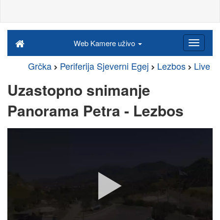
Web Kamere uživo
Grčka
Periferija Sjeverni Egej
Lezbos
Live
Uzastopno snimanje
Panorama Petra - Lezbos