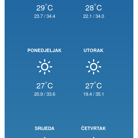
°
°
29
C
28
C
23.7
/
34.4
22.1
/
34.0
PONEDJELJAK
UTORAK
°
°
27
C
27
C
20.9
/
33.6
19.4
/
35.1
SRIJEDA
ČETVRTAK