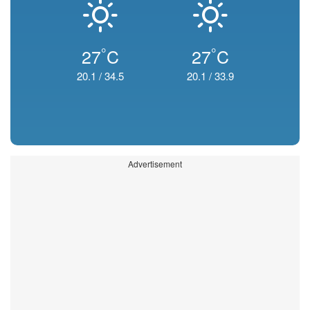
°
°
27
C
27
C
20.1
/
34.5
20.1
/
33.9
Advertisement