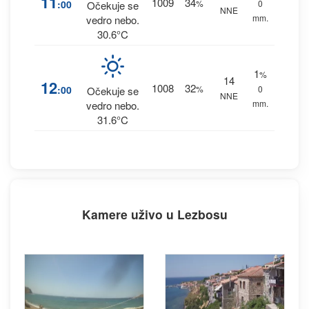
11
1009
34
:00
%
0
Očekuje se
NNE
mm.
vedro nebo.
30.6°C
1
%
14
12
1008
32
:00
%
0
Očekuje se
NNE
mm.
vedro nebo.
31.6°C
Kamere uživo u Lezbosu