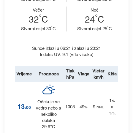
Večer
Noć
°
°
32
C
24
C
°
°
Stvarni osjet 30
C
Stvarni osjet 25
C
Sunce izlazi u 06:21 i zalazi u 20:21
Indeks UV: 9.1 (vrlo visoko)
Tlak
Vjetar
Vrijeme
Prognoza
Vlaga
Kiša
hPa
km/h
1
%
Očekuje se
13
1008
49
9
:00
%
NNE
0
vedro nebo s
mm.
nekoliko
oblaka
29.9°C