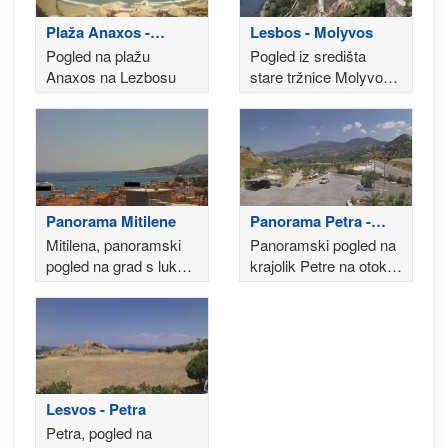
Plaža Anaxos -
Lesbos - Molyvos
Lezbos
Pogled na plažu
Pogled iz središta
Anaxos na Lezbosu
stare tržnice Molyvos
s lukom u pozadini
Panorama Mitilene
Panorama Petra -
Lezbos
Mitilena, panoramski
Panoramski pogled na
pogled na grad s lukom
krajolik Petre na otoku
u pozadini
Lezbos
Lesvos - Petra
Petra, pogled na