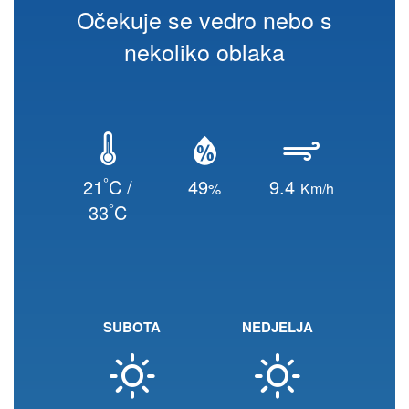
Očekuje se vedro nebo s
nekoliko oblaka
°
21
C /
49
9.4
%
Km/h
°
33
C
SUBOTA
NEDJELJA