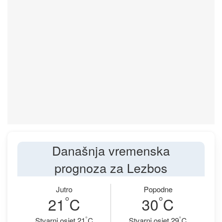
Današnja vremenska
prognoza za Lezbos
Jutro
Popodne
°
°
21
C
30
C
°
°
Stvarni osjet 21
C
Stvarni osjet 29
C