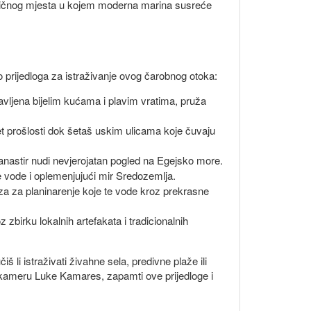
patičnog mjesta u kojem moderna marina susreće
 prijedloga za istraživanje ovog čarobnog otoka:
lavljena bijelim kućama i plavim vratima, pruža
jet prošlosti dok šetaš uskim ulicama koje čuvaju
anastir nudi nevjerojatan pogled na Egejsko more.
e vode i oplemenjujući mir Sredozemlja.
aza za planinarenje koje te vode kroz prekrasne
zbirku lokalnih artefakata i tradicionalnih
 li istraživati živahne sela, predivne plaže ili
š kameru Luke Kamares, zapamti ove prijedloge i