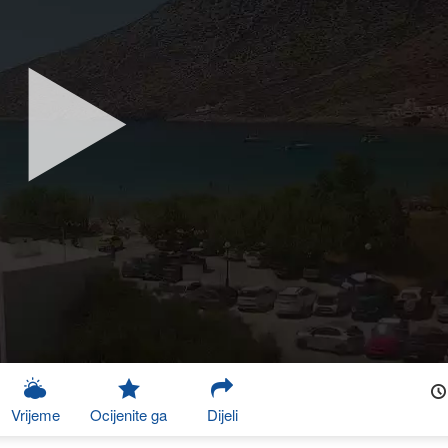
Vrijeme
Ocijenite ga
Dijeli