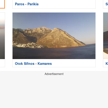
Paros - Parikia
S
Otok Sifnos - Kamares
K
Advertisement