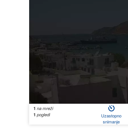
1
na mreži
1
pogledi
Uzastopno
snimanje