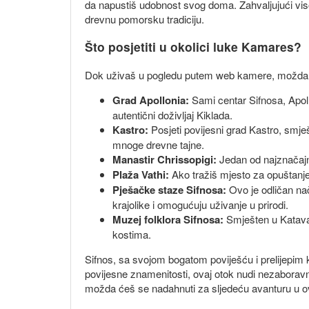
da napustiš udobnost svog doma. Zahvaljujući vis
drevnu pomorsku tradiciju.
Što posjetiti u okolici luke Kamares?
Dok uživaš u pogledu putem web kamere, možda ćeš 
Grad Apollonia:
Sami centar Sifnosa, Apollo
autentični doživljaj Kiklada.
Kastro:
Posjeti povijesni grad Kastro, smješ
mnoge drevne tajne.
Manastir Chrissopigi:
Jedan od najznačajni
Plaža Vathi:
Ako tražiš mjesto za opuštanje,
Pješačke staze Sifnosa:
Ovo je odličan nač
krajolike i omogućuju uživanje u prirodi.
Muzej folklora Sifnosa:
Smješten u Katavati
kostima.
Sifnos, sa svojom bogatom poviješću i prelijepim kr
povijesne znamenitosti, ovaj otok nudi nezaboravn
možda ćeš se nadahnuti za sljedeću avanturu u 