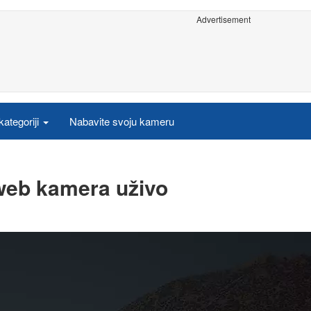
Advertisement
ategoriji
Nabavite svoju kameru
web kamera uživo