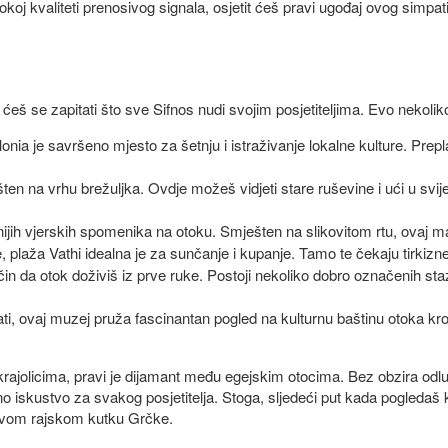
okoj kvaliteti prenosivog signala, osjetit ćeš pravi ugođaj ovog sim
se zapitati što sve Sifnos nudi svojim posjetiteljima. Evo nekoliko
nia je savršeno mjesto za šetnju i istraživanje lokalne kulture. Prep
ten na vrhu brežuljka. Ovdje možeš vidjeti stare ruševine i ući u svi
jih vjerskih spomenika na otoku. Smješten na slikovitom rtu, ovaj m
 plaža Vathi idealna je za sunčanje i kupanje. Tamo te čekaju tirkizn
in da otok doživiš iz prve ruke. Postoji nekoliko dobro označenih st
, ovaj muzej pruža fascinantan pogled na kulturnu baštinu otoka kroz 
ajolicima, pravi je dijamant među egejskim otocima. Bez obzira odlučiš
o iskustvo za svakog posjetitelja. Stoga, sljedeći put kada pogleda
ovom rajskom kutku Grčke.