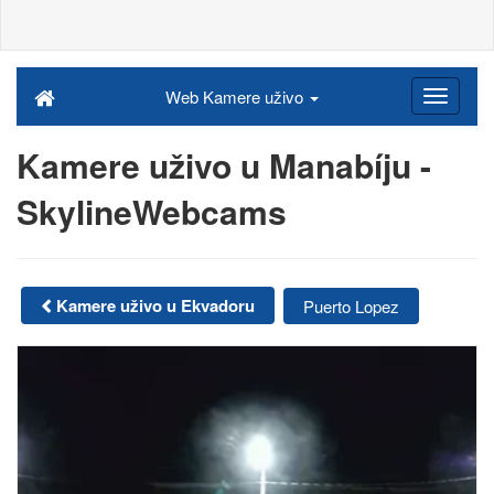
Web Kamere uživo
Kamere uživo u Manabíju -
SkylineWebcams
Kamere uživo u Ekvadoru
Puerto Lopez