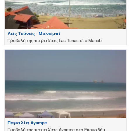
Λας Τούνας - Μαναμπί
Προβολή της παραλίας Las Tunas στο Manabi
Παραλία Ayampe
Προβολή της παραλίας Ayampe στο Εκουαδόρ