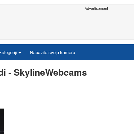
Advertisement
ategoriji
Nabavite svoju kameru
di - SkylineWebcams