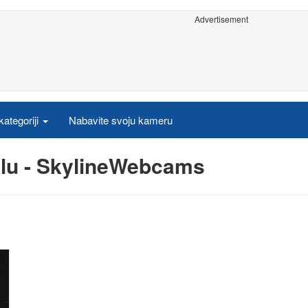
Advertisement
ategoriji
Nabavite svoju kameru
lu - SkylineWebcams