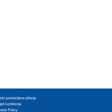
sto postavljana pitanja
eti korištenja
okie Policy