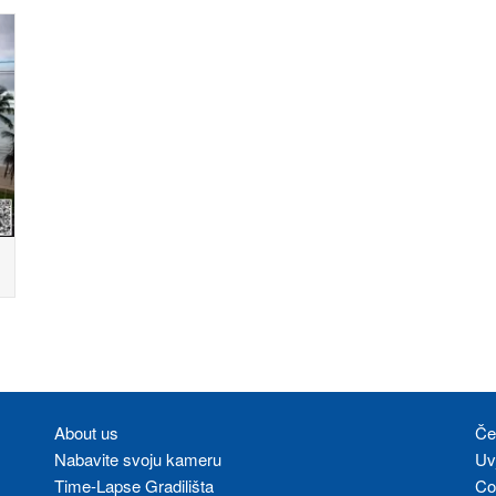
About us
Če
Nabavite svoju kameru
Uvj
Time-Lapse Gradilišta
Co