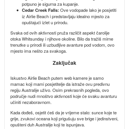
potpuno je sigurna za kupanje.
Cedar Creek Falls:
Ove vodopade lako je posjetiti
iz Airlie Beach i predstavljaju idealno mjesto za
opuštajući izlet u prirodu.
Svaka od ovih aktivnosti pruža različit aspekt čarolije
otoka Whitsunday i njihove okoline. Bilo da tražiš mirne
trenutke u prirodi ili uzbudljive avanture pod vodom, ovo
mjesto ima nešto za svakoga.
Zaključak
Iskustvo Airlie Beach putem web kamere je samo
mamac koji mami posjetitelje da istraže ovu predivnu
regiju Australije uživo. Osim prekrasnih pogleda, ovo
područje nudi mnoštvo aktivnosti koje će svaku avanturu
učiniti nezaboravnom.
Kada dođeš, osjetit ćeš da je vrijeme stalo: sunce koje te
grije, zvukovi oceana koji prigušuju sve brige i jedinstveni,
opušteni duh Australije koji te ispunjava.