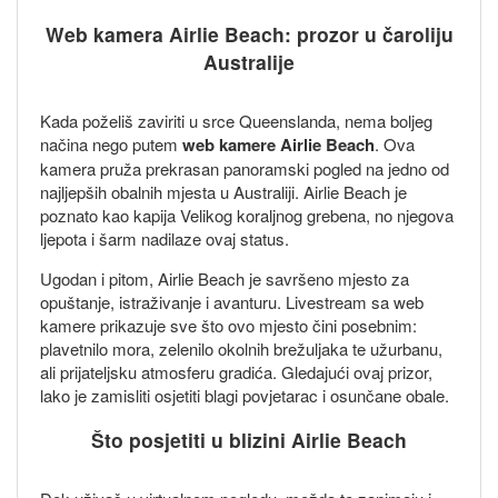
Web kamera Airlie Beach: prozor u čaroliju
Australije
Kada poželiš zaviriti u srce Queenslanda, nema boljeg
načina nego putem
web kamere Airlie Beach
. Ova
kamera pruža prekrasan panoramski pogled na jedno od
najljepših obalnih mjesta u Australiji. Airlie Beach je
poznato kao kapija Velikog koraljnog grebena, no njegova
ljepota i šarm nadilaze ovaj status.
Ugodan i pitom, Airlie Beach je savršeno mjesto za
opuštanje, istraživanje i avanturu. Livestream sa web
kamere prikazuje sve što ovo mjesto čini posebnim:
plavetnilo mora, zelenilo okolnih brežuljaka te užurbanu,
ali prijateljsku atmosferu gradića. Gledajući ovaj prizor,
lako je zamisliti osjetiti blagi povjetarac i osunčane obale.
Što posjetiti u blizini Airlie Beach