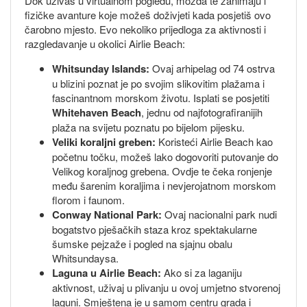
Dok uživaš u virtualnom pogledu, možda te zanimaju i
fizičke avanture koje možeš doživjeti kada posjetiš ovo
čarobno mjesto. Evo nekoliko prijedloga za aktivnosti i
razgledavanje u okolici Airlie Beach:
Whitsunday Islands:
Ovaj arhipelag od 74 ostrva
u blizini poznat je po svojim slikovitim plažama i
fascinantnom morskom životu. Isplati se posjetiti
Whitehaven Beach
, jednu od najfotografiranijih
plaža na svijetu poznatu po bijelom pijesku.
Veliki koraljni greben:
Koristeći Airlie Beach kao
početnu točku, možeš lako dogovoriti putovanje do
Velikog koraljnog grebena. Ovdje te čeka ronjenje
među šarenim koraljima i nevjerojatnom morskom
florom i faunom.
Conway National Park:
Ovaj nacionalni park nudi
bogatstvo pješačkih staza kroz spektakularne
šumske pejzaže i pogled na sjajnu obalu
Whitsundaysa.
Laguna u Airlie Beach:
Ako si za laganiju
aktivnost, uživaj u plivanju u ovoj umjetno stvorenoj
laguni. Smještena je u samom centru grada i