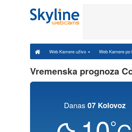
Web Kamere po k
Web Kamere uživo
Vremenska prognoza Co
Danas
07 Kolovoz
10
°
C