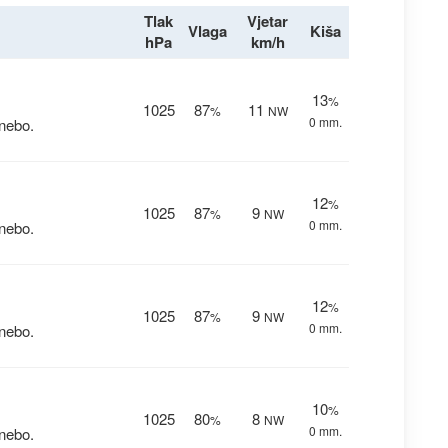
Tlak
Vjetar
Vlaga
Kiša
hPa
km/h
13
%
1025
87
11
%
NW
0 mm.
nebo.
12
%
1025
87
9
%
NW
0 mm.
nebo.
12
%
1025
87
9
%
NW
0 mm.
nebo.
10
%
1025
80
8
%
NW
0 mm.
nebo.