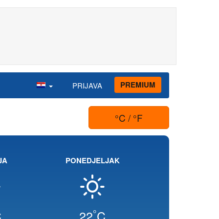
PREMIUM
PRIJAVA
°C / °F
JA
PONEDJELJAK
°
C
22
C