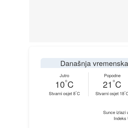
Današnja vremenska 
Jutro
Popodne
°
°
10
C
21
C
°
°
Stvarni osjet 8
C
Stvarni osjet 18
Sunce izlazi 
Indeks