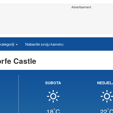
Advertisement
ategoriji
Nabavite svoju kameru
rfe Castle
SUBOTA
NEDJEL
°
°
18
C
22