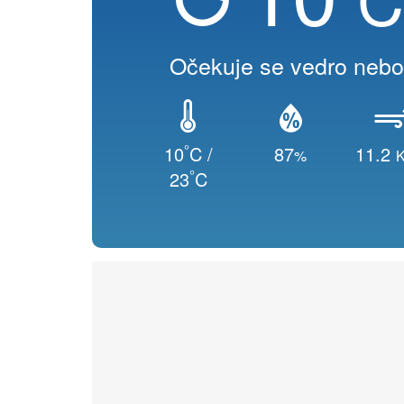
Očekuje se vedro nebo
°
10
C /
87
11.2
%
K
°
23
C