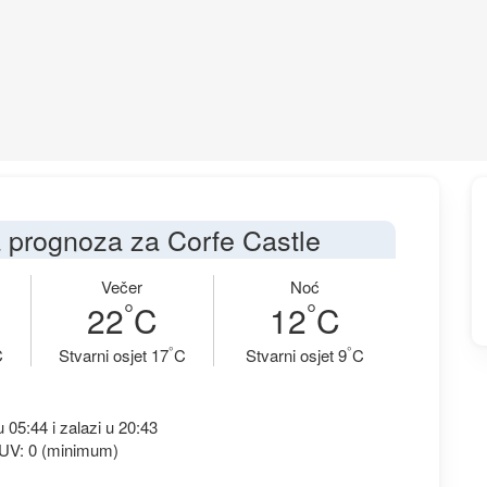
prognoza za Corfe Castle
Večer
Noć
°
°
22
C
12
C
°
°
C
Stvarni osjet 17
C
Stvarni osjet 9
C
u 05:44 i zalazi u 20:43
 UV: 0 (minimum)