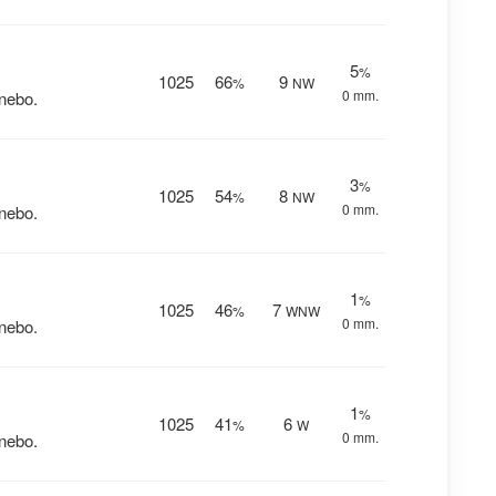
5
%
1025
66
9
%
NW
0 mm.
nebo.
3
%
1025
54
8
%
NW
0 mm.
nebo.
1
%
1025
46
7
%
WNW
0 mm.
nebo.
1
%
1025
41
6
%
W
0 mm.
nebo.