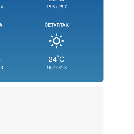
.4
15.6
/
28.7
A
ČETVRTAK
°
C
24
C
.3
16.2
/
31.3