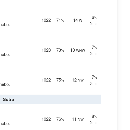
6
%
1022
71
14
%
W
0 mm.
nebo.
7
%
1023
73
13
%
WNW
0 mm.
nebo.
7
%
1022
75
12
%
NW
0 mm.
nebo.
Sutra
8
%
1022
76
11
%
NW
0 mm.
nebo.