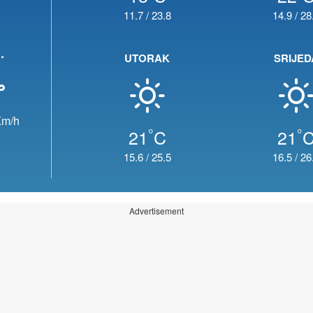
11.7
/
23.8
14.9
/
28
.
UTORAK
SRIJED
m/h
°
°
21
C
21
15.6
/
25.5
16.5
/
26
Advertisement