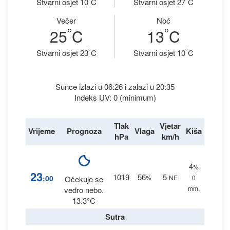
Stvarni osjet 10
C
Stvarni osjet 27
C
Večer
Noć
°
°
25
C
13
C
°
°
Stvarni osjet 23
C
Stvarni osjet 10
C
Sunce izlazi u 06:26 i zalazi u 20:35
Indeks UV: 0 (minimum)
Tlak
Vjetar
Vrijeme
Prognoza
Vlaga
Kiša
hPa
km/h
4
%
23
1019
56
5
:00
%
NE
0
Očekuje se
mm.
vedro nebo.
13.3°C
Sutra