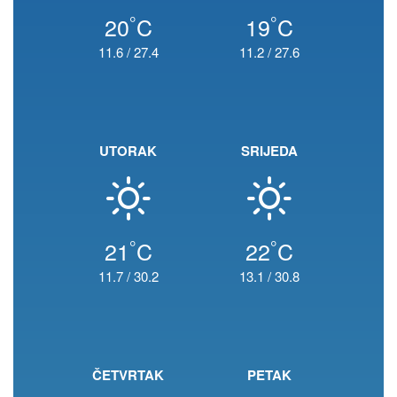
°
°
20
C
19
C
11.6
/
27.4
11.2
/
27.6
UTORAK
SRIJEDA
°
°
21
C
22
C
11.7
/
30.2
13.1
/
30.8
ČETVRTAK
PETAK