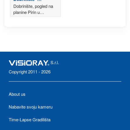
Bugarska
Dobrinište, pogled na
planine Pirin u
Bugarskoj
S.r.l.
Copyright 2011 - 2026
About us
Nabavite svoju kameru
Time-Lapse Gradilišta