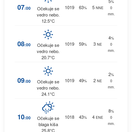
5
%
07
1019
63
5
:00
%
NNE
0
Očekuje se
mm.
vedro nebo.
12.5°C
4
%
08
1019
59
3
:00
%
NE
0
Očekuje se
mm.
vedro nebo.
20.7°C
2
%
09
1019
49
2
:00
%
NE
0
Očekuje se
mm.
vedro nebo.
24.1°C
8
%
10
1018
43
4
:00
%
ENE
0
Očekuje se
mm.
blaga kiša
25.8°C