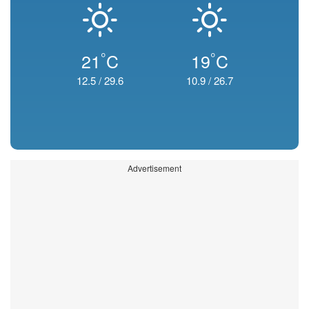
°
°
21
C
19
C
12.5
/
29.6
10.9
/
26.7
Advertisement