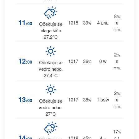
8
%
11
1018
39
4
:00
%
ENE
0
Očekuje se
mm.
blaga kiša
27.2°C
2
%
12
1017
36
0
:00
%
W
0
Očekuje se
mm.
vedro nebo.
27.4°C
2
%
13
1017
38
1
:00
%
SSW
0
Očekuje se
mm.
vedro nebo.
27°C
17
%
14
1018
45
4
:00
%
--
0.1