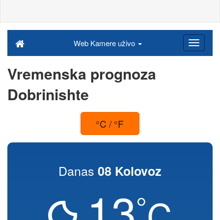
Web Kamere uživo
Vremenska prognoza
Dobrinishte
°C / °F
Danas
08 Kolovoz
13
°
C