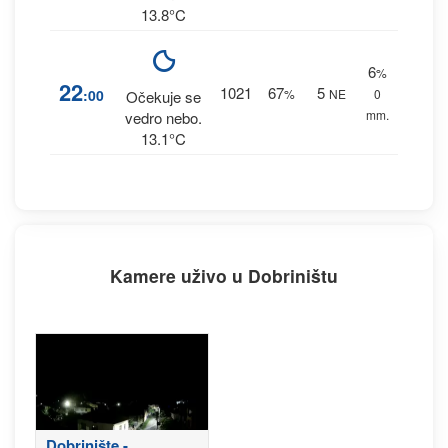
13.8°C
6
%
22
1021
67
5
:00
%
NE
0
Očekuje se
mm.
vedro nebo.
13.1°C
Kamere uživo u Dobriništu
Dobrinište -