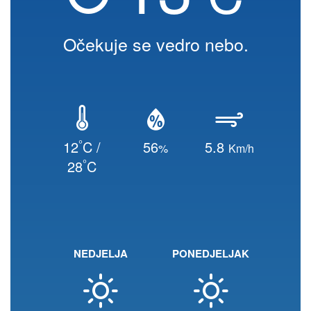
Očekuje se vedro nebo.
°
12
C /
56
5.8
%
Km/h
°
28
C
NEDJELJA
PONEDJELJAK