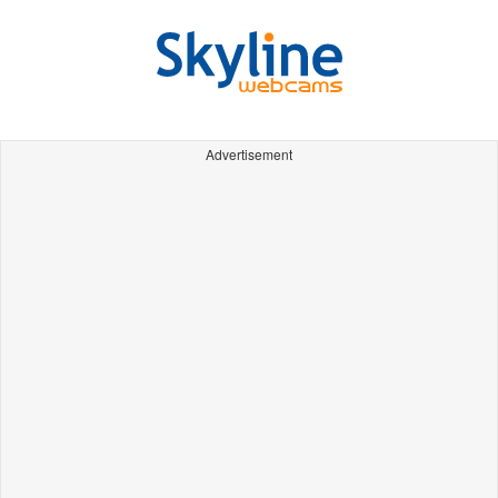
Advertisement