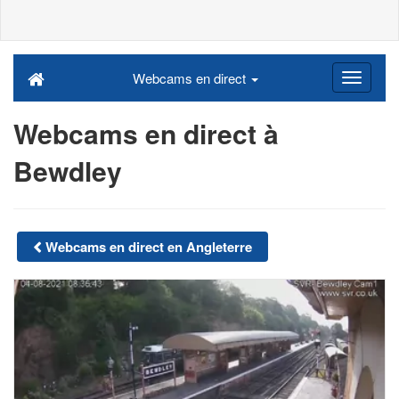
Webcams en direct
Webcams en direct à
Bewdley
Webcams en direct en Angleterre