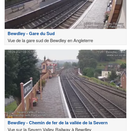
Bewdley - Gare du Sud
Vue de la gare sud de Bewdley en Angleterre
Bewdley - Chemin de fer de la vallée de la Severn
Vue sur la Severn Valley Railway à Bewdley