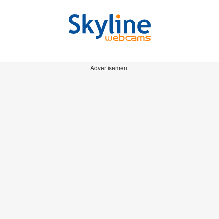
Advertisement