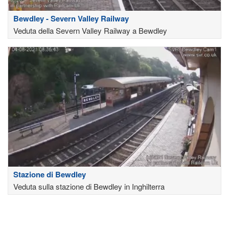
Bewdley - Severn Valley Railway
Veduta della Severn Valley Railway a Bewdley
Stazione di Bewdley
Veduta sulla stazione di Bewdley in Inghilterra