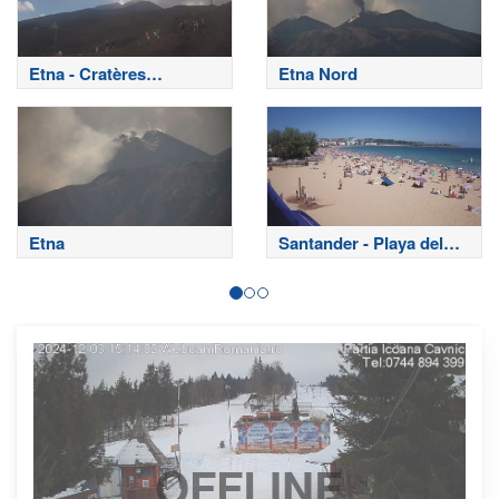
Etna - Cratères
Etna Nord
sommitaux
Etna
Santander - Playa del
Sardinero
OFFLINE