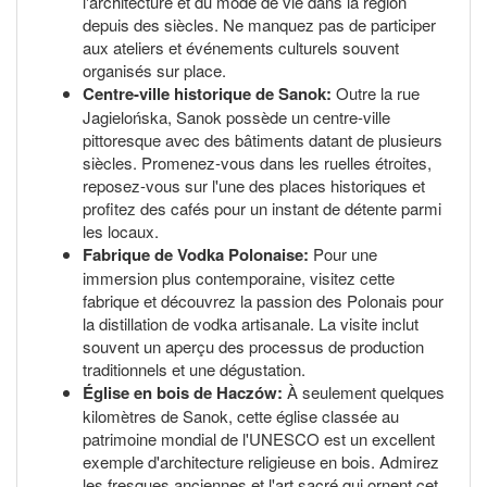
l'architecture et du mode de vie dans la région
depuis des siècles. Ne manquez pas de participer
aux ateliers et événements culturels souvent
organisés sur place.
Centre-ville historique de Sanok:
Outre la rue
Jagielońska, Sanok possède un centre-ville
pittoresque avec des bâtiments datant de plusieurs
siècles. Promenez-vous dans les ruelles étroites,
reposez-vous sur l'une des places historiques et
profitez des cafés pour un instant de détente parmi
les locaux.
Fabrique de Vodka Polonaise:
Pour une
immersion plus contemporaine, visitez cette
fabrique et découvrez la passion des Polonais pour
la distillation de vodka artisanale. La visite inclut
souvent un aperçu des processus de production
traditionnels et une dégustation.
Église en bois de Haczów:
À seulement quelques
kilomètres de Sanok, cette église classée au
patrimoine mondial de l'UNESCO est un excellent
exemple d'architecture religieuse en bois. Admirez
les fresques anciennes et l'art sacré qui ornent cet