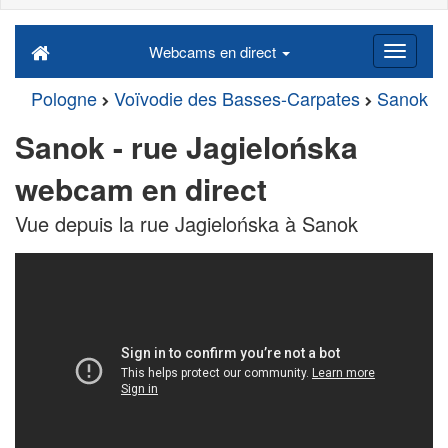
Webcams en direct
Pologne
Voïvodie des Basses-Carpates
Sanok
Sanok - rue Jagielońska
webcam en direct
Vue depuis la rue Jagielońska à Sanok