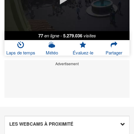
77
en ligne
-
5.279.036
visites
Laps de temps
Météo
Évaluez-le
Partager
Advertisement
LES WEBCAMS À PROXIMITÉ