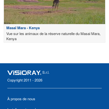
Masaï Mara - Kenya
Vue sur les animaux de la réserve naturelle du Masai Mara,
Kenya
S.r.l.
Copyright 2011 - 2026
À propos de nous