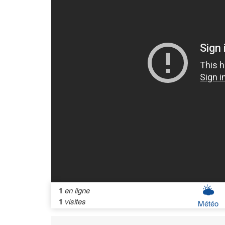
1
en ligne
1
visites
Météo