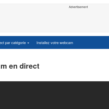
Advertisement
ct par catégorie
Installez votre webcam
m en direct