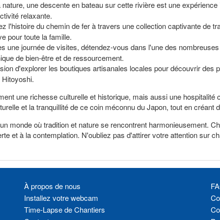
 nature, une descente en bateau sur cette rivière est une expérience
tivité relaxante.
 l'histoire du chemin de fer à travers une collection captivante de tr
ve pour toute la famille.
ès une journée de visites, détendez-vous dans l'une des nombreuse
nique de bien-être et de ressourcement.
on d'explorer les boutiques artisanales locales pour découvrir des pro
e Hitoyoshi.
ent une richesse culturelle et historique, mais aussi une hospitalité 
urelle et la tranquillité de ce coin méconnu du Japon, tout en créant 
 un monde où tradition et nature se rencontrent harmonieusement. Ch
uverte et à la contemplation. N'oubliez pas d'attirer votre attention sur
À propos de nous
FA
Installez votre webcam
Con
Time-Lapse de Chantiers
Co