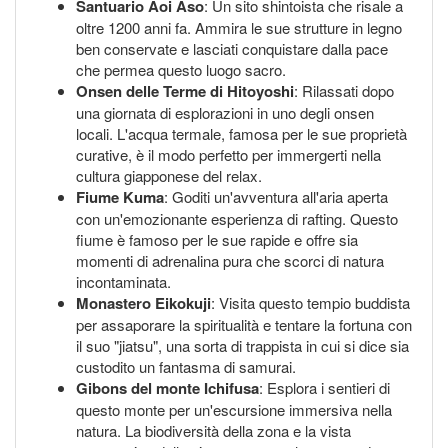
Santuario Aoi Aso
: Un sito shintoista che risale a
oltre 1200 anni fa. Ammira le sue strutture in legno
ben conservate e lasciati conquistare dalla pace
che permea questo luogo sacro.
Onsen delle Terme di Hitoyoshi
: Rilassati dopo
una giornata di esplorazioni in uno degli onsen
locali. L'acqua termale, famosa per le sue proprietà
curative, è il modo perfetto per immergerti nella
cultura giapponese del relax.
Fiume Kuma
: Goditi un'avventura all'aria aperta
con un'emozionante esperienza di rafting. Questo
fiume è famoso per le sue rapide e offre sia
momenti di adrenalina pura che scorci di natura
incontaminata.
Monastero Eikokuji
: Visita questo tempio buddista
per assaporare la spiritualità e tentare la fortuna con
il suo "jiatsu", una sorta di trappista in cui si dice sia
custodito un fantasma di samurai.
Gibons del monte Ichifusa
: Esplora i sentieri di
questo monte per un'escursione immersiva nella
natura. La biodiversità della zona e la vista