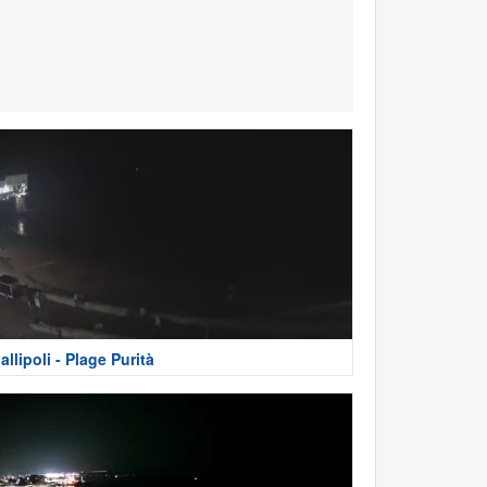
allipoli - Plage Purità