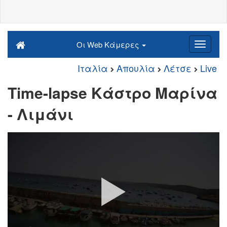
Οι Web Κάμερες
Ιταλία
Απουλία
Λέτσε
Live
Time-lapse Κάστρο Μαρίνα
- Λιμάνι