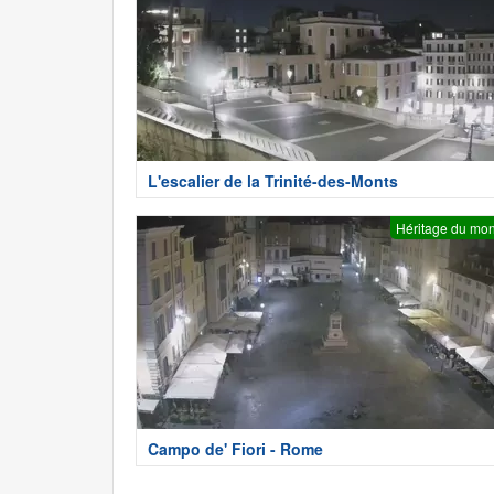
L'escalier de la Trinité-des-Monts
Héritage du mo
Campo de' Fiori - Rome