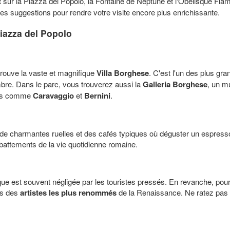
t
sur la Piazza del Popolo, la Fontaine de Neptune et l'Obélisque Fla
s suggestions pour rendre votre visite encore plus enrichissante.
iazza del Popolo
trouve la vaste et magnifique
Villa Borghese
. C'est l'un des plus gr
re. Dans le parc, vous trouverez aussi la
Galleria Borghese
, un m
bres comme
Caravaggio
et
Bernini
.
de charmantes ruelles et des cafés typiques où déguster un espresso i
battements de la vie quotidienne romaine.
ique est souvent négligée par les touristes pressés. En revanche, pour 
ns des
artistes les plus renommés
de la Renaissance. Ne ratez pas