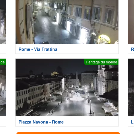
Rome - Via Frattina
R
nde
Héritage du monde
Piazza Navona - Rome
L