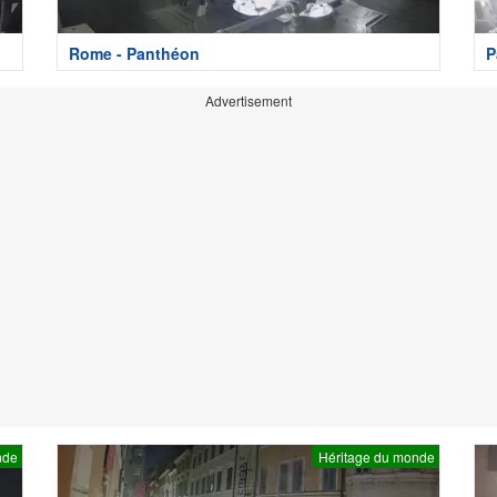
Rome - Panthéon
P
Advertisement
nde
Héritage du monde