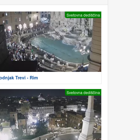
Svetovna dediščina
odnjak Trevi - Rim
Svetovna dediščina