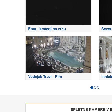
Etna - kraterji na vrhu
Sever
Vodnjak Trevi - Rim
Innich
SPLETNE KAMERE V BL