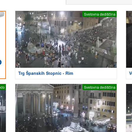
Svetovna dediščina
Trg Španskih Stopnic - Rim
V
udo
Svetovna dediščina