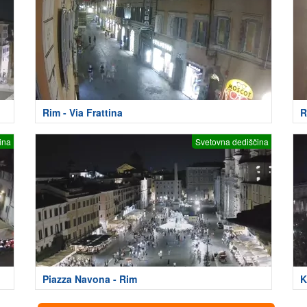
Rim - Via Frattina
R
ina
Svetovna dediščina
Piazza Navona - Rim
K