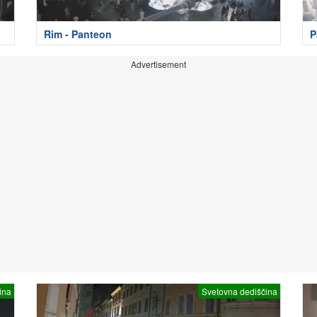
Rim - Panteon
P
Advertisement
ina
Svetovna dediščina