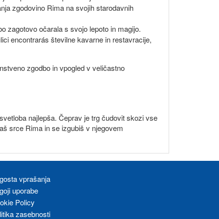
ranja zgodovino Rima na svojih starodavnih
o zagotovo očarala s svojo lepoto in magijo.
ci encontrarás številne kavarne in restavracije,
instveno zgodbo in vpogled v veličastno
 svetloba najlepša. Čeprav je trg čudovit skozi vse
znaš srce Rima in se izgubiš v njegovem
gosta vprašanja
goji uporabe
okie Policy
litika zasebnosti