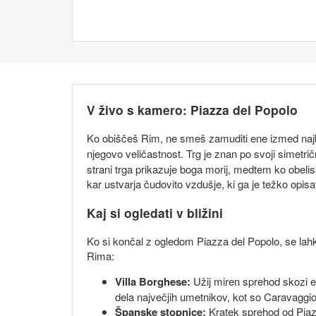
V živo s kamero: Piazza del Popolo
Ko obiščeš Rim, ne smeš zamuditi ene izmed najbol
njegovo veličastnost. Trg je znan po svoji simetrič
strani trga prikazuje boga morij, medtem ko obelis
kar ustvarja čudovito vzdušje, ki ga je težko opis
Kaj si ogledati v bližini
Ko si končal z ogledom Piazza del Popolo, se lahk
Rima:
Villa Borghese:
Užij miren sprehod skozi en
dela največjih umetnikov, kot so Caravaggio 
Španske stopnice:
Kratek sprehod od Piazza