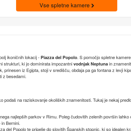
Vse spletne kamere
j ikoničnih lokacij -
Piazza del Popolo
. S pomočjo spletne kamere 
ni strukturi, ki jo dominirata impozantni
vodnjak Neptuna
in znamenit
k, prinesen iz Egipta, stoji v središču, obdaja pa ga fontana z levji 
ati z besedami.
o podaš na raziskovanje okoliških znamenitosti. Tukaj je nekaj predlo
ega najlepših parkov v Rimu. Poleg čudovitih zelenih površin lahko o
in Bernini.
 del Popolo te pripelje do slovitih Španskih stopnic, ki so idealen k