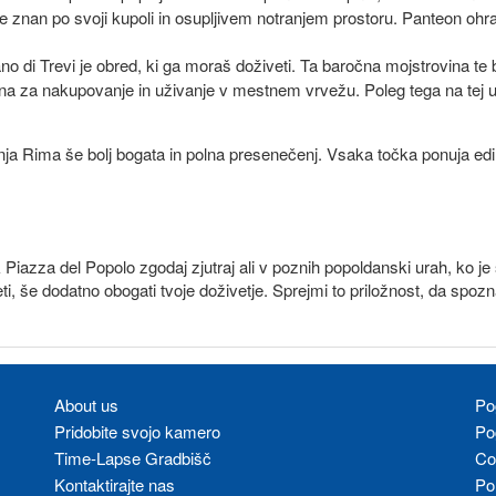
je znan po svoji kupoli in osupljivem notranjem prostoru. Panteon oh
 di Trevi je obred, ki ga moraš doživeti. Ta baročna mojstrovina te b
na za nakupovanje in uživanje v mestnem vrvežu. Poleg tega na tej uli
šnja Rima še bolj bogata in polna presenečenj. Vsaka točka ponuja ed
 Piazza del Popolo zgodaj zjutraj ali v poznih popoldanski urah, ko je
ti, še dodatno obogati tvoje doživetje. Sprejmi to priložnost, da spo
About us
Po
Pridobite svojo kamero
Po
Time-Lapse Gradbišč
Co
Kontaktirajte nas
Po