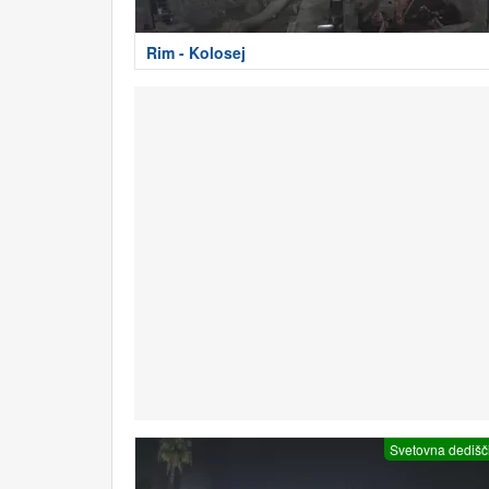
Rim - Kolosej
Svetovna dedišč