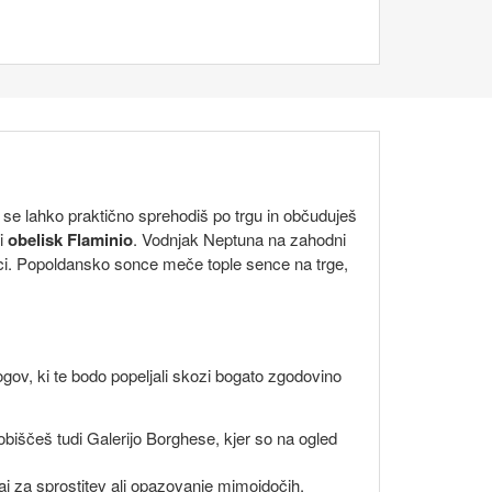
se lahko praktično sprehodiš po trgu in občuduješ
i
obelisk Flaminio
. Vodnjak Neptuna na zahodni
kipci. Popoldansko sonce meče tople sence na trge,
gov, ki te bodo popeljali skozi bogato zgodovino
biščeš tudi Galerijo Borghese, kjer so na ogled
raj za sprostitev ali opazovanje mimoidočih.