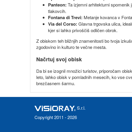
Panteon:
Ta izjemni arhitekturni spomenik 
tlakovcih.
Fontana di Trevi:
Metanje kovanca v Fontano
Via del Corso:
Glavna trgovska ulica, ideal
kjer si lahko privoščiš odličen obrok.
Z obiskom teh bližnjih znamenitosti bo tvoja izku
zgodovino in kulturo te večne mesta.
Načrtuj svoj obisk
Da bi se izognil množici turistov, priporočam obisk
leto, lahko obisk v pomladnih mesecih, ko vse cve
brezčasnem šarmu.
S.r.l.
Copyright 2011 - 2026