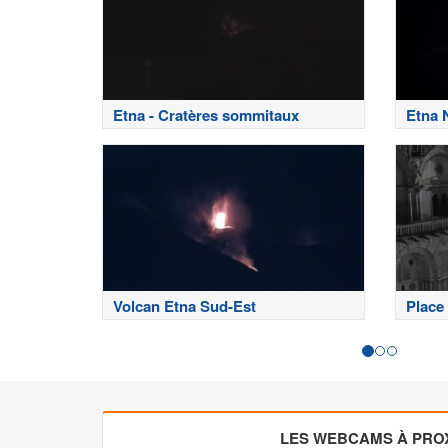
Etna - Cratères sommitaux
Etna 
Volcan Etna Sud-Est
Place 
LES WEBCAMS À PROX