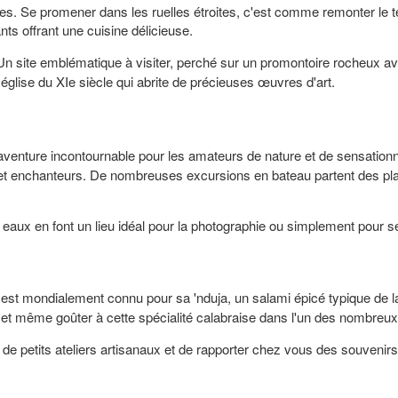
es. Se promener dans les ruelles étroites, c'est comme remonter le 
nts offrant une cuisine délicieuse.
Un site emblématique à visiter, perché sur un promontoire rocheux a
glise du XIe siècle qui abrite de précieuses œuvres d'art.
venture incontournable pour les amateurs de nature et de sensation
x et enchanteurs. De nombreuses excursions en bateau partent des pla
eaux en font un lieu idéal pour la photographie ou simplement pour se 
est mondialement connu pour sa 'nduja, un salami épicé typique de l
l et même goûter à cette spécialité calabraise dans l'un des nombreux
r de petits ateliers artisanaux et de rapporter chez vous des souveni