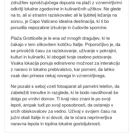
združitev sproščujočega dopusta na plaži z vznemirljivimi
odkritji lokalne zgodovine in kulinaričnih užitkov. Ne glede
na to, ali si strastni raziskovalec ali le ljubitelj ležanja na
soncu, je Capo Vaticano idealna destinacija, ki ti bo
ponudila nepozabne izkušnje in čudovite spomine.
Plaža Grotticelle je le ena od mnogih draguljev, ki te
čakajo v tem slikovitem kotičku Italije. Priporočljivo je, da
se privoščiš času za raziskovanje, uživanje v pokrajini,
kulturi in kulinariki, ki obogati tvoje osebno potovanje.
Vsaka lokacija ponuja edinstveno možnost za interakcijo
z naravo in lokalno prebivalstvo, kar pomeni, da lahko
vsak dan prinese nekaj novega in vznemirljivega.
Ne pozabi s seboj vzeti fotoaparat ali pametni telefon, da
zabeležiš trenutke in razglede, ki te bodo navdihovali še
dolgo po vrnitvi domov. Ti kraji niso znani le po svoji
lepoti, ampak tudi po svoji sposobnosti, da ostanejo v
srcih obiskovalcev za vedno. Uživaj v svojem času na
južni obali Italije in si dovoli, da te očara neprimerljiva
naravna lepota in toplina lokalne gostoljubnosti.