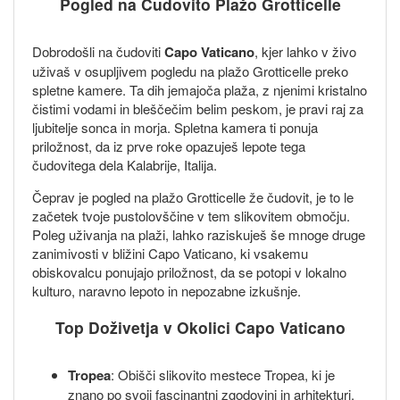
Pogled na Čudovito Plažo Grotticelle
Dobrodošli na čudoviti
Capo Vaticano
, kjer lahko v živo
uživaš v osupljivem pogledu na plažo Grotticelle preko
spletne kamere. Ta dih jemajoča plaža, z njenimi kristalno
čistimi vodami in bleščečim belim peskom, je pravi raj za
ljubitelje sonca in morja. Spletna kamera ti ponuja
priložnost, da iz prve roke opazuješ lepote tega
čudovitega dela Kalabrije, Italija.
Čeprav je pogled na plažo Grotticelle že čudovit, je to le
začetek tvoje pustolovščine v tem slikovitem območju.
Poleg uživanja na plaži, lahko raziskuješ še mnoge druge
zanimivosti v bližini Capo Vaticano, ki vsakemu
obiskovalcu ponujajo priložnost, da se potopi v lokalno
kulturo, naravno lepoto in nepozabne izkušnje.
Top Doživetja v Okolici Capo Vaticano
Tropea
: Obišči slikovito mestece Tropea, ki je
znano po svoji fascinantni zgodovini in arhitekturi.