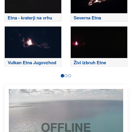
Etna - kraterji na vrhu
Severna Etna
Vulkan Etna Jugovzhod
Živi izbruh Etne
OFFLINE