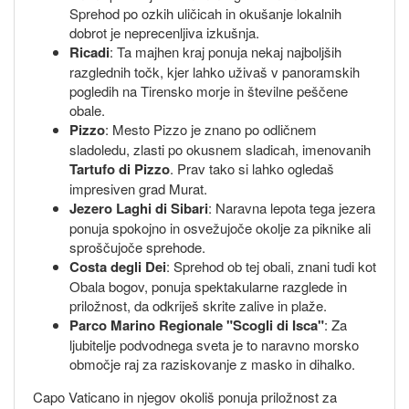
Sprehod po ozkih uličicah in okušanje lokalnih
dobrot je neprecenljiva izkušnja.
Ricadi
: Ta majhen kraj ponuja nekaj najboljših
razglednih točk, kjer lahko uživaš v panoramskih
pogledih na Tirensko morje in številne peščene
obale.
Pizzo
: Mesto Pizzo je znano po odličnem
sladoledu, zlasti po okusnem sladicah, imenovanih
Tartufo di Pizzo
. Prav tako si lahko ogledaš
impresiven grad Murat.
Jezero Laghi di Sibari
: Naravna lepota tega jezera
ponuja spokojno in osvežujoče okolje za piknike ali
sproščujoče sprehode.
Costa degli Dei
: Sprehod ob tej obali, znani tudi kot
Obala bogov, ponuja spektakularne razglede in
priložnost, da odkriješ skrite zalive in plaže.
Parco Marino Regionale "Scogli di Isca"
: Za
ljubitelje podvodnega sveta je to naravno morsko
območje raj za raziskovanje z masko in dihalko.
Capo Vaticano in njegov okoliš ponuja priložnost za