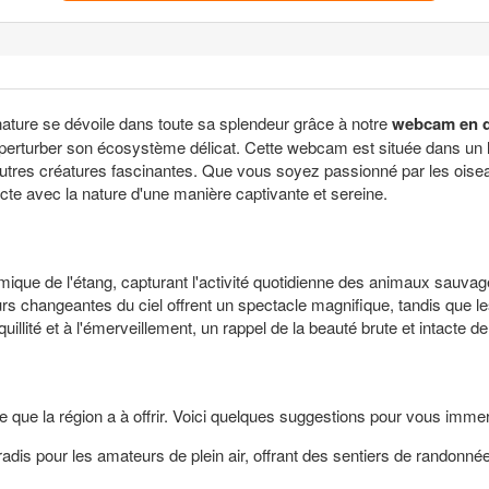
 nature se dévoile dans toute sa splendeur grâce à notre
webcam en d
perturber son écosystème délicat. Cette webcam est située dans un lieu
tres créatures fascinantes. Que vous soyez passionné par les oisea
e avec la nature d'une manière captivante et sereine.
amique de l'étang, capturant l'activité quotidienne des animaux sauva
eurs changeantes du ciel offrent un spectacle magnifique, tandis que 
uillité et à l'émerveillement, un rappel de la beauté brute et intacte de
 que la région a à offrir. Voici quelques suggestions pour vous immer
dis pour les amateurs de plein air, offrant des sentiers de randonnée 