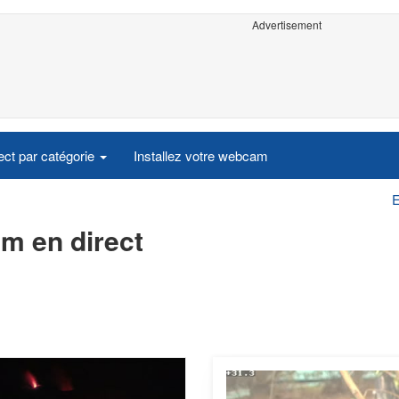
Advertisement
ct par catégorie
Installez votre webcam
m en direct