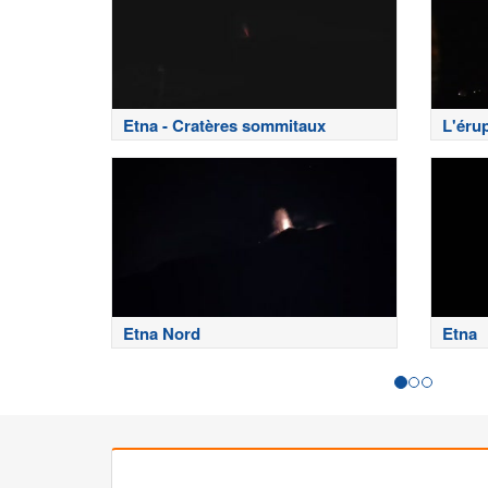
Etna - Cratères sommitaux
L'érup
Etna Nord
Etna