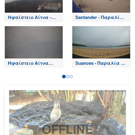
Ηφαίστειο Αίτνα -
Santander - Παραλία
Κορυφή κρατήρων,
Playa del Sardinero -
Etna
Spain
Ηφαίστειο Αίτνα
Suances - Παραλία de
Τώρα
la Concha - Spain
OFFLINE