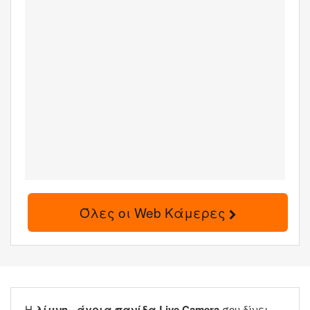
Όλες οι Web Κάμερες
Η
λίμνη - άγρια πανίδα Live Camera
σου δίνει